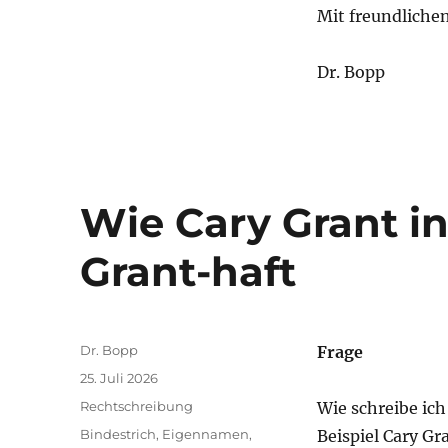
Mit freundliche
Dr. Bopp
Wie Cary Grant i
Grant-haft
Autor
Dr. Bopp
Frage
Veröffentlicht
25. Juli 2026
am
Kategorien
Rechtschreibung
Wie schreibe ic
Schlagwörter
Bindestrich
,
Eigennamen
,
Beispiel Cary Gr