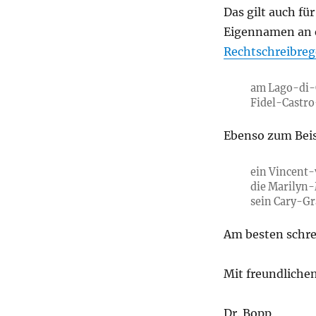
Das gilt auch f
Eigennamen an er
Rechtschreibre
am Lago-di-
Fidel-Castro
Ebenso zum Beis
ein Vincent-
die Marilyn
sein Cary-Gr
Am besten schre
Mit freundliche
Dr. Bopp