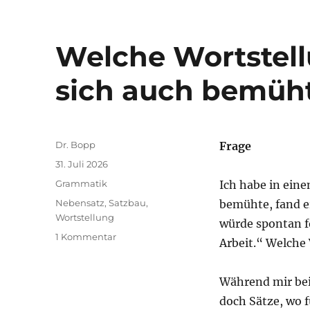
Welche Wortstell
sich auch bemüht
Autor
Dr. Bopp
Frage
Veröffentlicht
31. Juli 2026
am
Kategorien
Grammatik
Ich habe in eine
Schlagwörter
Nebensatz
,
Satzbau
,
bemühte, fand er
Wortstellung
würde spontan f
zu
1 Kommentar
Arbeit.“ Welche 
Welche
Wortstellung
nach
Während mir bei
„Sosehr
doch Sätze, wo 
er