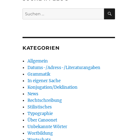
SUCHEN
Suchen
nach:
KATEGORIEN
Allgemein
Datums-/Adress-/Literaturangaben
Grammatik
In eigener Sache
Konjugation/Deklination
News
Rechtschreibung
Stilistisches
Typographie
Über Canoonet
Unbekannte Wörter
Wortbildung
Wortschatz