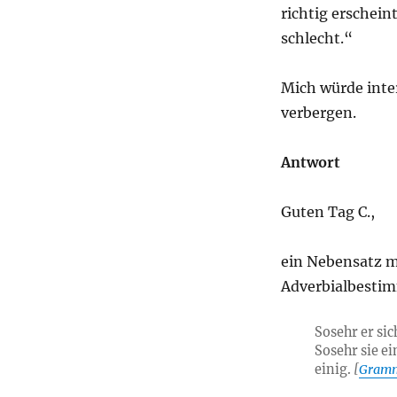
richtig erschein
sich
auch
schlecht.“
bemühte,
…“?
Mich würde inter
verbergen.
Antwort
Guten Tag C.,
ein Nebensatz 
Adverbialbestim
Sosehr er si
Sosehr sie e
einig.
[
Gram