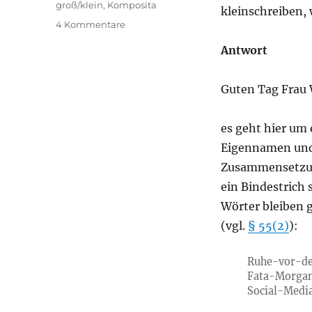
groß/klein
,
Komposita
kleinschreiben, w
zu
4 Kommentare
Wie
Antwort
Cary
Grant
in
Guten Tag Frau 
einem
Wort:
Cary-
es geht hier um
Grant-
Eigennamen und e
haft
Zusammensetzun
ein Bindestrich 
Wörter bleiben 
(vgl.
§ 55(2)
):
Ruhe-vor-d
Fata-Morgan
Social-Medi