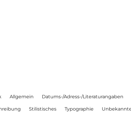
k
Allgemein
Datums-/Adress-/Literaturangaben
hreibung
Stilistisches
Typographie
Unbekannte