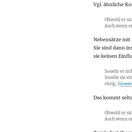
Vgl. ähnliche K
Obwohl er si
Auch wenn er
Nebensätze mit
Sie sind dann i
sie keinen Einfl
Sosehr er si
Sosehr sie e
einig.
[
Gram
Das kommt selte
Obwohl er si
Auch wenn er