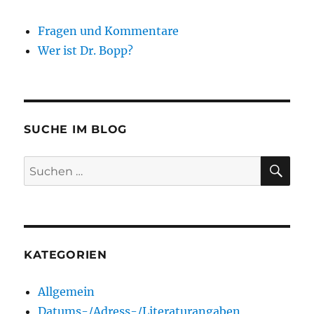
Fragen und Kommentare
Wer ist Dr. Bopp?
SUCHE IM BLOG
SU
Suchen
nach:
KATEGORIEN
Allgemein
Datums-/Adress-/Literaturangaben