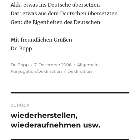
Akk: etwas ins Deutsche übersetzen
Dat: etwas aus dem Deutschen übersetzten
Gen: die Eigenheiten des Deutschen
Mit freundlichen Grüßen
Dr. Bopp
Autor
Veröffentlicht
Kategorien
Dr. Bopp
7. Dezember 2006
Allgemein
,
am
Schlagwörter
Konjugation/Deklination
Deklination
Beitragsnavigation
ZURÜCK
wiederherstellen,
Vorheriger
Beitrag:
wiederaufnehmen usw.