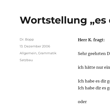
Wortstellung „es 
Autor
Dr. Bopp
Herr K. fragt:
Veröffentlicht
13. Dezember 2006
am
Kategorien
Allgemein
,
Grammatik
Sehr geehrten 
Schlagwörter
Satzbau
ich hätte nur ei
Ich habe es dir 
Ich habe dir es 
oder