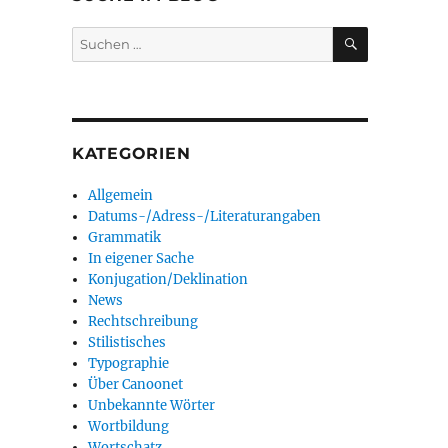
SUCHEN
Suchen
nach:
KATEGORIEN
Allgemein
Datums-/Adress-/Literaturangaben
Grammatik
In eigener Sache
Konjugation/Deklination
News
Rechtschreibung
Stilistisches
Typographie
Über Canoonet
Unbekannte Wörter
Wortbildung
Wortschatz