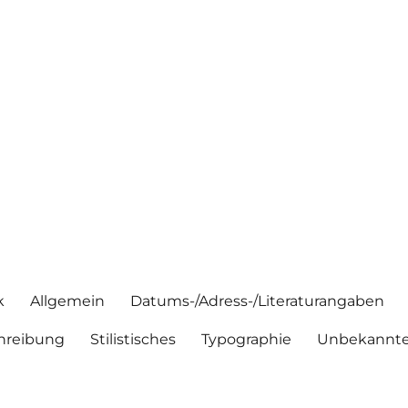
k
Allgemein
Datums-/Adress-/Literaturangaben
hreibung
Stilistisches
Typographie
Unbekannte