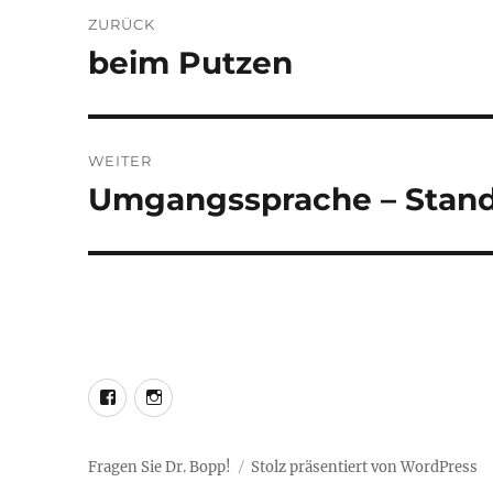
Beitragsnavigation
ZURÜCK
beim Putzen
Vorheriger
Beitrag:
WEITER
Umgangssprache – Stan
Nächster
Beitrag:
LEO@Facebook
LEO@Instagram
Fragen Sie Dr. Bopp!
Stolz präsentiert von WordPress