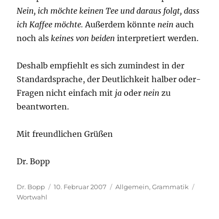
Nein, ich möchte keinen
Tee und daraus folgt, dass
ich Kaffee möchte.
Außerdem könnte
nein
auch
noch als
keines von beiden
interpretiert werden.
Deshalb empfiehlt es sich zumindest in der
Standardsprache, der Deutlichkeit halber oder-
Fragen nicht einfach mit
ja
oder
nein
zu
beantworten.
Mit freundlichen Grüßen
Dr. Bopp
Autor
Veröffentlicht
Kategorien
Schlag
Dr. Bopp
10. Februar 2007
Allgemein
,
Grammatik
am
Wortwahl