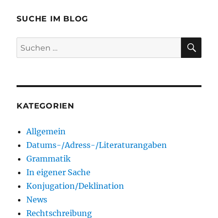
SUCHE IM BLOG
SU
Suchen
nach:
KATEGORIEN
Allgemein
Datums-/Adress-/Literaturangaben
Grammatik
In eigener Sache
Konjugation/Deklination
News
Rechtschreibung