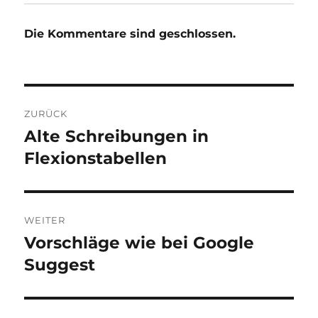
Die Kommentare sind geschlossen.
Beitragsnavigation
ZURÜCK
Alte Schreibungen in
Vorheriger
Beitrag:
Flexionstabellen
WEITER
Vorschläge wie bei Google
Nächster
Beitrag:
Suggest