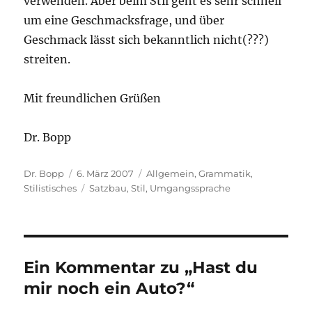
verwenden. Aber beim Stil geht es sehr schnell
um eine Geschmacksfrage, und über
Geschmack lässt sich bekanntlich nicht(???)
streiten.
Mit freundlichen Grüßen
Dr. Bopp
Autor
Veröffentlicht
Kategorien
Dr. Bopp
6. März 2007
Allgemein
,
Grammatik
,
am
Schlagwörter
Stilistisches
Satzbau
,
Stil
,
Umgangssprache
Ein Kommentar zu „Hast du
mir noch ein Auto?“