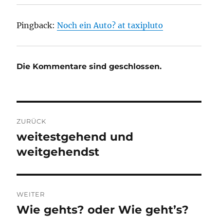
Pingback:
Noch ein Auto? at taxipluto
Die Kommentare sind geschlossen.
Beitragsnavigation
ZURÜCK
weitestgehend und
Vorheriger
Beitrag:
weitgehendst
WEITER
Wie gehts? oder Wie geht’s?
Nächster