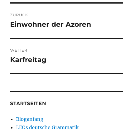
Beitragsnavigation
ZURÜCK
Einwohner der Azoren
Vorheriger
Beitrag:
WEITER
Karfreitag
Nächster
Beitrag:
STARTSEITEN
Bloganfang
LEOs deutsche Grammatik