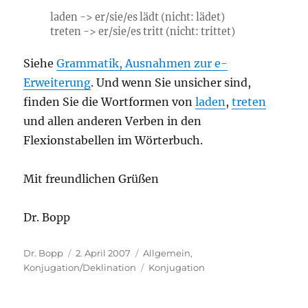
l
a
den -> er/sie/es l
ä
dt (nicht: lädet)
tr
e
ten -> er/sie/es tr
i
tt (nicht: trittet)
Siehe
Grammatik, Ausnahmen zur e-
Erweiterung
. Und wenn Sie unsicher sind,
finden Sie die Wortformen von
laden
,
treten
und allen anderen Verben in den
Flexionstabellen im Wörterbuch.
Mit freundlichen Grüßen
Dr. Bopp
Autor
Veröffentlicht
Kategorien
Dr. Bopp
2. April 2007
Allgemein
,
am
Schlagwörter
Konjugation/Deklination
Konjugation