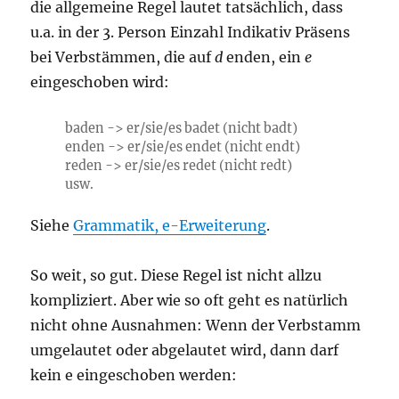
die allgemeine Regel lautet tatsächlich, dass
u.a. in der 3. Person Einzahl Indikativ Präsens
bei Verbstämmen, die auf
d
enden, ein
e
eingeschoben wird:
baden -> er/sie/es bad
e
t (nicht badt)
enden -> er/sie/es end
e
t (nicht endt)
reden -> er/sie/es red
e
t (nicht redt)
usw.
Siehe
Grammatik, e-Erweiterung
.
So weit, so gut. Diese Regel ist nicht allzu
kompliziert. Aber wie so oft geht es natürlich
nicht ohne Ausnahmen: Wenn der Verbstamm
umgelautet oder abgelautet wird, dann darf
kein e eingeschoben werden: