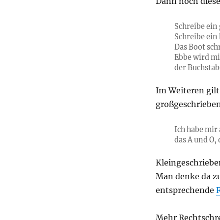
Dann noch diese
Schreibe ein
Schreibe ein 
Das Boot sch
Ebbe wird mi
der Buchsta
Im Weiteren gil
großgeschriebe
Ich habe mir 
das A und O,
Kleingeschrieben
Man denke da zu
entsprechende
Mehr Rechtschre