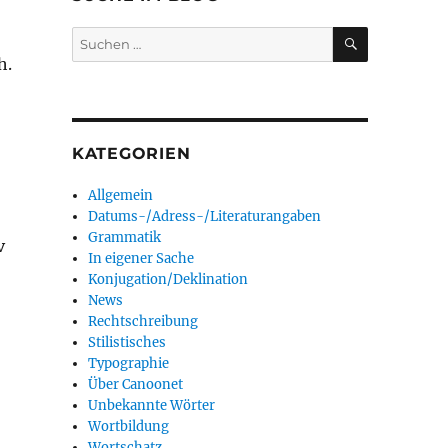
SUCHEN
Suchen
nach:
h.
KATEGORIEN
Allgemein
Datums-/Adress-/Literaturangaben
Grammatik
v
In eigener Sache
Konjugation/Deklination
News
Rechtschreibung
Stilistisches
Typographie
Über Canoonet
Unbekannte Wörter
Wortbildung
Wortschatz