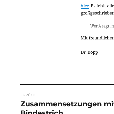
hier
. Es fehlt a
großgeschrieben
Wer A sagt, 
Mit freundliche
Dr. Bopp
Beitragsnavigation
ZURÜCK
Zusammensetzungen mit 
Vorheriger
Beitrag:
Bindestrich