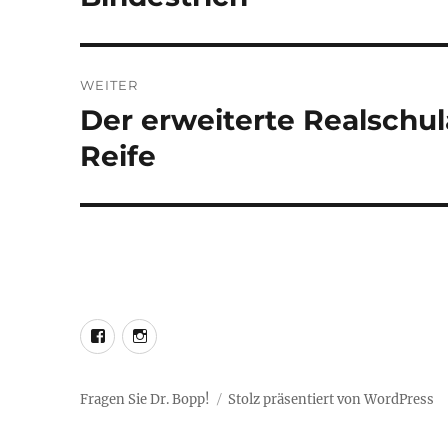
WEITER
Der erweiterte Realschul
Nächster
Beitrag:
Reife
LEO@Facebook
LEO@Instagram
Fragen Sie Dr. Bopp!
Stolz präsentiert von WordPress