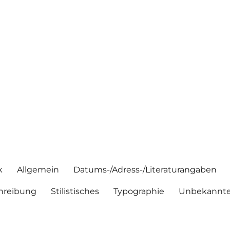
k
Allgemein
Datums-/Adress-/Literaturangaben
hreibung
Stilistisches
Typographie
Unbekannte