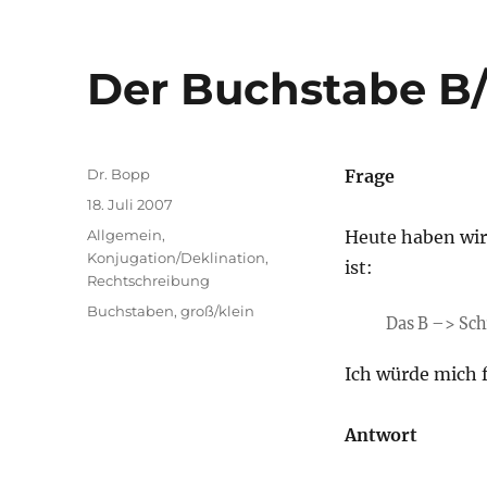
Der Buchstabe B
Autor
Dr. Bopp
Frage
Veröffentlicht
18. Juli 2007
am
Kategorien
Allgemein
,
Heute haben wir 
Konjugation/Deklination
,
ist:
Rechtschreibung
Schlagwörter
Buchstaben
,
groß/klein
Das B –> Sch
Ich würde mich 
Antwort