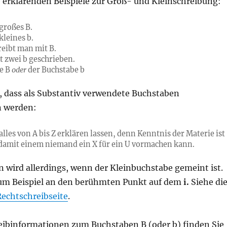
 erklärenden Beispiele zur Groß- und Kleinschreibung:
 großes B.
kleines b.
reibt man mit B.
t zwei b geschrieben.
be B
oder
der Buchstabe b
t, dass als Substantiv verwendete Buchstaben
n werden:
alles von A bis Z erklären lassen, denn Kenntnis der Materie ist
 damit einem niemand ein X für ein U vormachen kann.
 wird allerdings, wenn der Kleinbuchstabe gemeint ist.
m Beispiel an den berühmten Punkt auf dem
i.
Siehe di
Rechtschreibseite
.
ibinformationen zum Buchstaben B (oder b) finden Sie