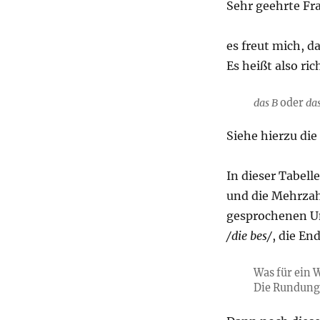
Sehr geehrte Fra
es freut mich, d
Es heißt also ric
das B
oder
da
Siehe hierzu die
In dieser Tabell
und die Mehrza
gesprochenen U
/die bes/
, die E
Was für ein W
Die Rundung 