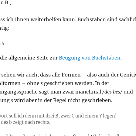
u B.,
ass ich Ihnen weiterhelfen kann. Buchstaben sind sächlic
htig:
s b
 die allgemeine Seite zur
Beugung von Buchstaben
.
e sehen wir auch, dass alle Formen – also auch der Geniti
hlformen – ohne
s
geschrieben werden. In der
mgangssprache sagt man zwar manchmal
/des bes/
und
ndung
s
wird aber in der Regel nicht geschrieben.
ort soll ich denn mit drei B, zwei C und einem Y legen!
des b zeigt nach rechts.