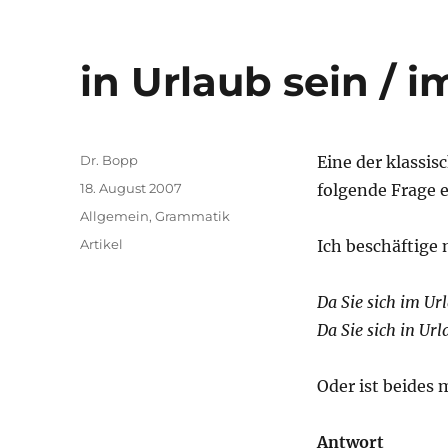
in Urlaub sein / i
Autor
Dr. Bopp
Eine der klassi
Veröffentlicht
18. August 2007
folgende Frage 
am
Kategorien
Allgemein
,
Grammatik
Schlagwörter
Artikel
Ich beschäftige 
Da Sie sich im Ur
Da Sie sich in Ur
Oder ist beides 
Antwort