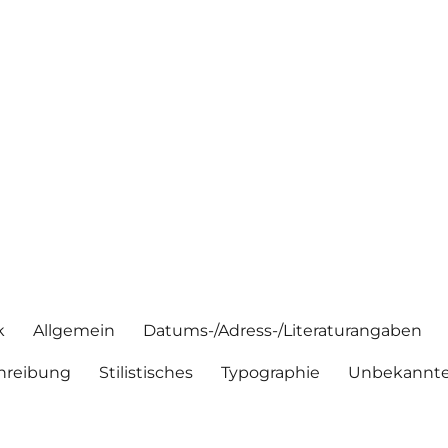
k
Allgemein
Datums-/Adress-/Literaturangaben
hreibung
Stilistisches
Typographie
Unbekannte