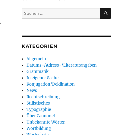
SUCHEN
Suchen
nach:
n
KATEGORIEN
Allgemein
Datums-/Adress-/Literaturangaben
Grammatik
In eigener Sache
Konjugation/Deklination
News
Rechtschreibung
Stilistisches
Typographie
Über Canoonet
Unbekannte Wörter
Wortbildung
Wortschatz