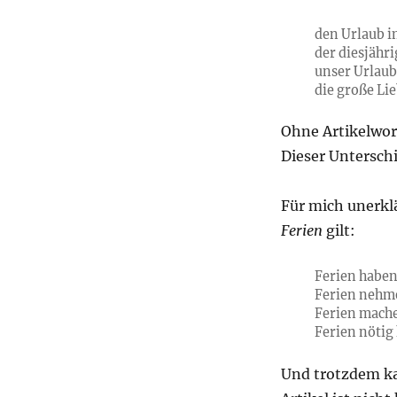
den Urlaub i
der diesjähr
unser Urlau
die große Li
Ohne Artikelwor
Dieser Unterschi
Für mich unerklä
Ferien
gilt:
Ferien habe
Ferien nehm
Ferien mach
Ferien nötig
Und trotzdem k