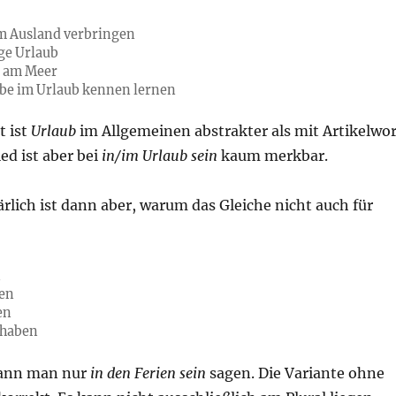
m Ausland verbringen
ige Urlaub
b am Meer
ebe im Urlaub kennen lernen
t ist
Urlaub
im Allgemeinen abstrakter als mit Artikelwor
ed ist aber bei
in/im Urlaub sein
kaum merkbar.
rlich ist dann aber, warum das Gleiche nicht auch für
n
en
en
 haben
ann man nur
in den Ferien sein
sagen. Die Variante ohne