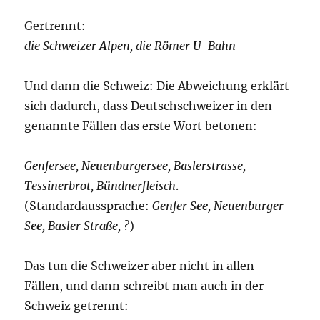
Gertrennt:
die Schweizer
A
lpen, die Römer
U
-Bahn
Und dann die Schweiz: Die Abweichung erklärt
sich dadurch, dass Deutschschweizer in den
genannte Fällen das erste Wort betonen:
G
e
nfersee, N
eu
enburgersee, B
a
slerstrasse,
Tess
i
nerbrot, B
ü
ndnerfleisch
.
(Standardaussprache:
Genfer S
ee
, Neuenburger
S
ee
, Basler Str
a
ße, ?
)
Das tun die Schweizer aber nicht in allen
Fällen, und dann schreibt man auch in der
Schweiz getrennt: