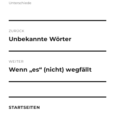
Unterschiede
Beitragsnavigation
ZURÜCK
Unbekannte Wörter
Vorheriger
Beitrag:
WEITER
Wenn „es“ (nicht) wegfällt
Nächster
Beitrag:
STARTSEITEN