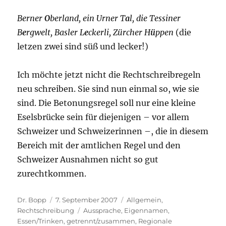
Berner
O
berland, ein Urner T
a
l, die Tessiner
B
e
rgwelt, Basler L
e
ckerli, Zürcher H
ü
ppen
(die
letzen zwei sind süß und lecker!)
Ich möchte jetzt nicht die Rechtschreibregeln
neu schreiben. Sie sind nun einmal so, wie sie
sind. Die Betonungsregel soll nur eine kleine
Eselsbrücke sein für diejenigen – vor allem
Schweizer und Schweizerinnen –, die in diesem
Bereich mit der amtlichen Regel und den
Schweizer Ausnahmen nicht so gut
zurechtkommen.
Autor
Veröffentlicht
Kategorien
Dr. Bopp
7. September 2007
Allgemein
,
am
Schlagwörter
Rechtschreibung
Aussprache
,
Eigennamen
,
Essen/Trinken
,
getrennt/zusammen
,
Regionale