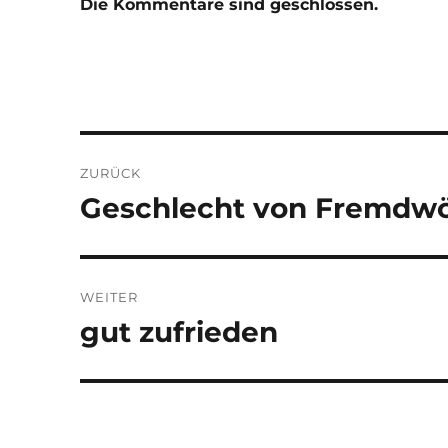
Die Kommentare sind geschlossen.
Beitragsnavigation
ZURÜCK
Geschlecht von Fremdwö
Vorheriger
Beitrag:
WEITER
gut zufrieden
Nächster
Beitrag: