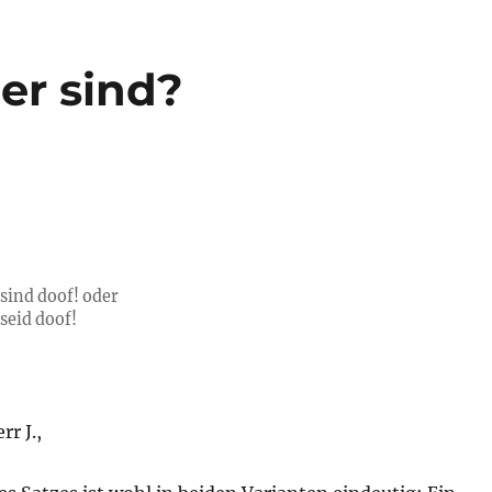
er sind?
 sind doof! oder
seid doof!
r J.,