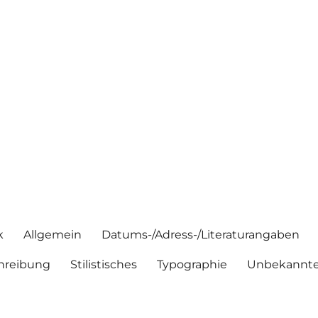
k
Allgemein
Datums-/Adress-/Literaturangaben
hreibung
Stilistisches
Typographie
Unbekannte