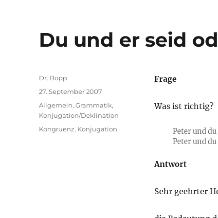
Du und er seid od
Autor
Dr. Bopp
Frage
Veröffentlicht
27. September 2007
am
Kategorien
Allgemein
,
Grammatik
,
Was ist richtig?
Konjugation/Deklination
Schlagwörter
Kongruenz
,
Konjugation
Peter und du
Peter und du 
Antwort
Sehr geehrter Her