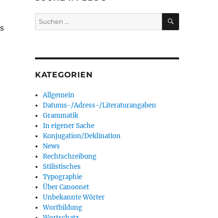
SUCHEN
Suchen
s
nach:
KATEGORIEN
Allgemein
Datums-/Adress-/Literaturangaben
Grammatik
In eigener Sache
Konjugation/Deklination
News
Rechtschreibung
Stilistisches
Typographie
Über Canoonet
Unbekannte Wörter
Wortbildung
Wortschatz