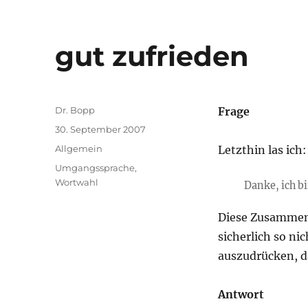
gut zufrieden
Autor
Dr. Bopp
Frage
Veröffentlicht
30. September 2007
am
Kategorien
Allgemein
Letzthin las ich:
Schlagwörter
Umgangssprache
,
Wortwahl
Danke, ich bi
Diese Zusammen
sicherlich so n
auszudrücken, da
Antwort