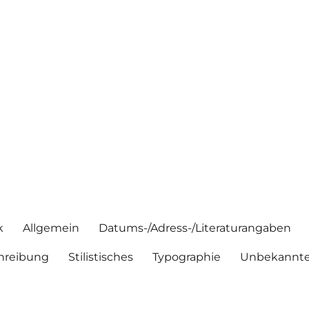
k
Allgemein
Datums-/Adress-/Literaturangaben
hreibung
Stilistisches
Typographie
Unbekannte