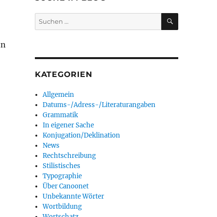
SUCHEN
Suchen
nach:
nn
KATEGORIEN
Allgemein
Datums-/Adress-/Literaturangaben
Grammatik
In eigener Sache
Konjugation/Deklination
News
Rechtschreibung
Stilistisches
Typographie
Über Canoonet
Unbekannte Wörter
Wortbildung
Wortschatz