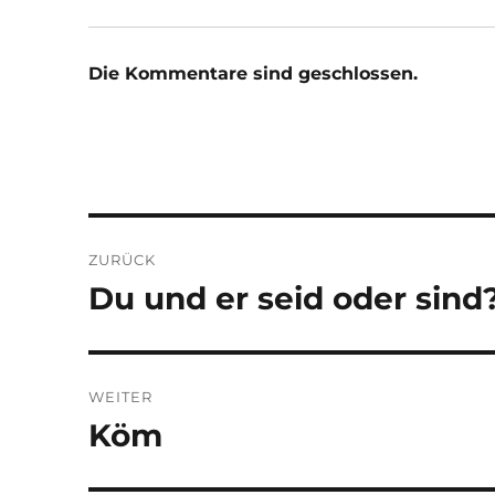
Die Kommentare sind geschlossen.
Beitragsnavigation
ZURÜCK
Du und er seid oder sind
Vorheriger
Beitrag:
WEITER
Köm
Nächster
Beitrag: