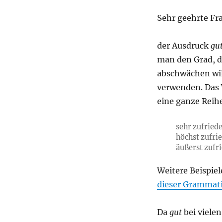
Sehr geehrte Fra
der Ausdruck
gut
man den Grad, di
abschwächen wil
verwenden. Das
eine ganze Reih
sehr zufried
höchst zufri
äußerst zufr
Weitere Beispiel
dieser Grammati
Da
gut
bei viele