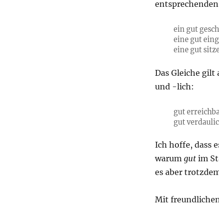
entsprechenden 
ein gut gesc
eine gut eing
eine gut sitz
Das Gleiche gilt
und -lich:
gut erreichba
gut verdauli
Ich hoffe, dass e
warum
gut
im St
es aber trotzde
Mit freundliche