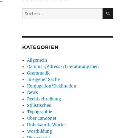
SUCHEN
Suchen
nach:
KATEGORIEN
Allgemein
Datums-/Adress-/Literaturangaben
Grammatik
In eigener Sache
Konjugation/Deklination
News
Rechtschreibung
Stilistisches
Typographie
Über Canoonet
Unbekannte Wörter
Wortbildung
Wortschatz