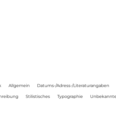
k
Allgemein
Datums-/Adress-/Literaturangaben
hreibung
Stilistisches
Typographie
Unbekannte