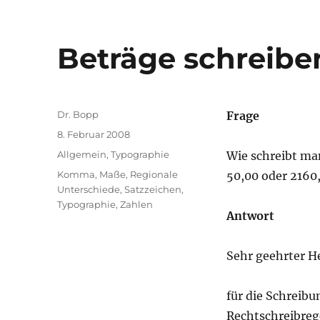
Beträge schreibe
Autor
Dr. Bopp
Frage
Veröffentlicht
8. Februar 2008
am
Kategorien
Allgemein
,
Typographie
Wie schreibt ma
Schlagwörter
Komma
,
Maße
,
Regionale
50,00 oder 2160
Unterschiede
,
Satzzeichen
,
Typographie
,
Zahlen
Antwort
Sehr geehrter He
für die Schreib
Rechtschreibreg