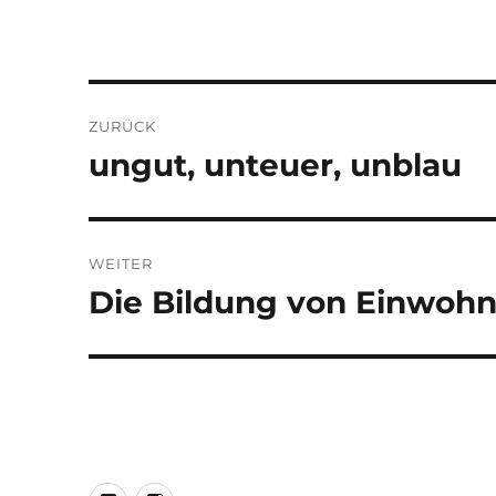
Beitragsnavigation
ZURÜCK
ungut, unteuer, unblau
Vorheriger
Beitrag:
WEITER
Die Bildung von Einwoh
Nächster
Beitrag: