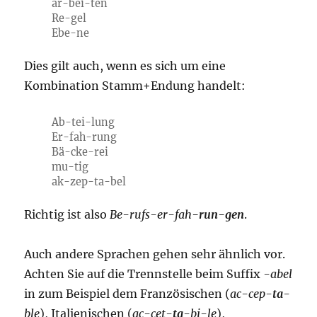
ar-bei-ten
Re-gel
Ebe-ne
Dies gilt auch, wenn es sich um eine
Kombination Stamm+Endung handelt:
Ab-tei-lung
Er-fah-rung
Bä-cke-rei
mu-tig
ak-zep-ta-bel
Richtig ist also
Be-rufs-er-fah
-run-gen
.
Auch andere Sprachen gehen sehr ähnlich vor.
Achten Sie auf die Trennstelle beim Suffix
-abel
in zum Beispiel dem Französischen (
ac-cep-
ta
-
ble
), Italienischen (
ac-cet-
ta
-bi-le
),