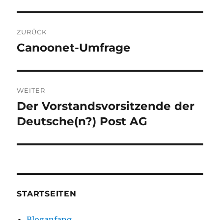
Beitragsnavigation
ZURÜCK
Canoonet-Umfrage
Vorheriger
Beitrag:
WEITER
Der Vorstandsvorsitzende der
Nächster
Beitrag:
Deutsche(n?) Post AG
STARTSEITEN
Bloganfang