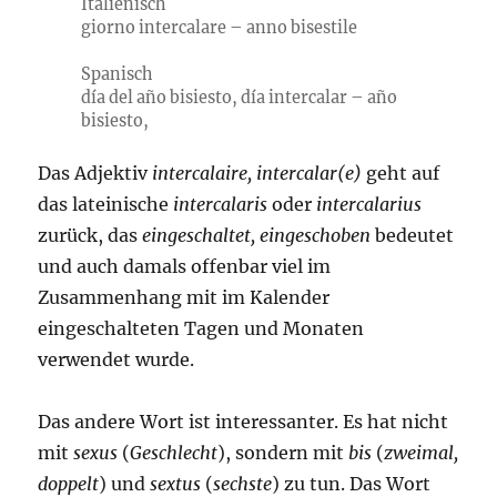
Italienisch
giorno intercalare – anno bisestile
Spanisch
día del año bisiesto, día intercalar – año
bisiesto,
Das Adjektiv
intercalaire, intercalar(e)
geht auf
das lateinische
intercalaris
oder
intercalarius
zurück, das
eingeschaltet, eingeschoben
bedeutet
und auch damals offenbar viel im
Zusammenhang mit im Kalender
eingeschalteten Tagen und Monaten
verwendet wurde.
Das andere Wort ist interessanter. Es hat nicht
mit
sexus
(
Geschlecht
), sondern mit
bis
(
zweimal,
doppelt
) und
sextus
(
sechste
) zu tun. Das Wort