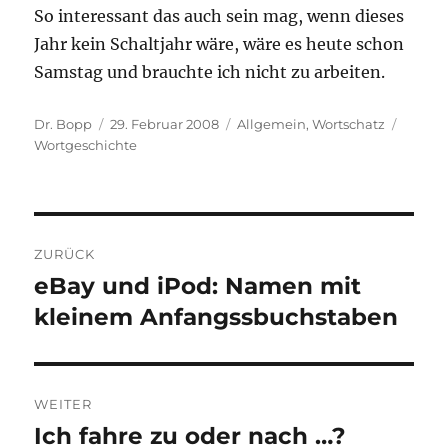
So interessant das auch sein mag, wenn dieses
Jahr kein Schaltjahr wäre, wäre es heute schon
Samstag und brauchte ich nicht zu arbeiten.
Autor
Veröffentlicht
Kategorien
Schlag
Dr. Bopp
29. Februar 2008
Allgemein
,
Wortschatz
am
Wortgeschichte
Beitragsnavigation
ZURÜCK
eBay und iPod: Namen mit
Vorheriger
Beitrag:
kleinem Anfangssbuchstaben
WEITER
Ich fahre zu oder nach …?
Nächster