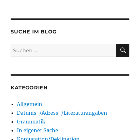
SUCHE IM BLOG
SU
Suchen
nach:
KATEGORIEN
Allgemein
Datums-/Adress-/Literaturangaben
Grammatik
In eigener Sache
Konjugation/Deklination