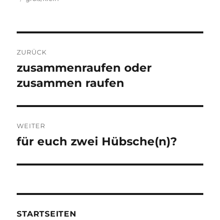
Beitragsnavigation
ZURÜCK
zusammenraufen oder
Vorheriger
Beitrag:
zusammen raufen
WEITER
für euch zwei Hübsche(n)?
Nächster
Beitrag:
STARTSEITEN