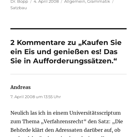
Autor
Veröffentlicht
Kategorien
Schlagwör
Dr. Bopp
4. April 2008
Allgemein
,
Grammatik
am
Satzbau
2 Kommentare zu „Kaufen Sie
ein Eis und genießen es! Das
Sie in Aufforderungssätzen.“
Andreas
sagt:
7. April 2008 um 13:55 Uhr
Neulich las ich in einem Universitätsscriptum
zum Thema „Verfahrensrecht“ den Satz: „Die
Behörde klärt den Adressaten darüber auf, ob