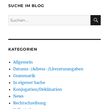
SUCHE IM BLOG
SU
Suchen
nach:
KATEGORIEN
Allgemein
Datums-/Adress-/Literaturangaben
Grammatik
In eigener Sache
Konjugation/Deklination
News
Rechtschreibung