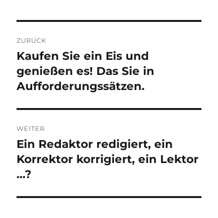
Beitragsnavigation
ZURÜCK
Kaufen Sie ein Eis und
Vorheriger
Beitrag:
genießen es! Das Sie in
Aufforderungssätzen.
WEITER
Ein Redaktor redigiert, ein
Nächster
Beitrag:
Korrektor korrigiert, ein Lektor
…?