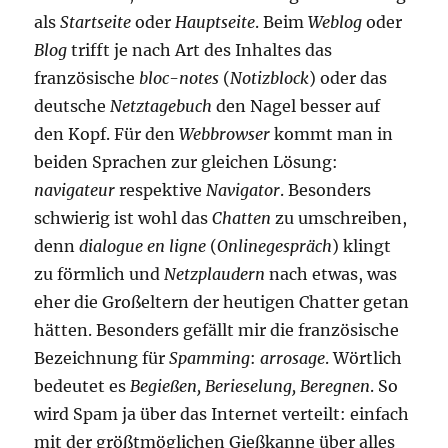
als
Startseite
oder
Hauptseite
. Beim
Weblog
oder
Blog
trifft je nach Art des Inhaltes das
französische
bloc-notes
(
Notizblock
) oder das
deutsche
Netztagebuch
den Nagel besser auf
den Kopf. Für den
Webbrowser
kommt man in
beiden Sprachen zur gleichen Lösung:
navigateur
respektive
Navigator
. Besonders
schwierig ist wohl das
Chatten
zu umschreiben,
denn
dialogue en ligne
(
Onlinegespräch
) klingt
zu förmlich und
Netzplaudern
nach etwas, was
eher die Großeltern der heutigen Chatter getan
hätten. Besonders gefällt mir die französische
Bezeichnung für
Spamming
:
arrosage
. Wörtlich
bedeutet es
Begießen, Berieselung, Beregnen
. So
wird Spam ja über das Internet verteilt: einfach
mit der größtmöglichen Gießkanne über alles