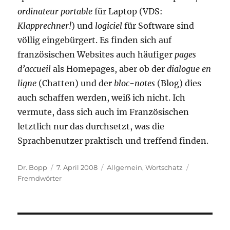
ordinateur portable
für Laptop (VDS:
Klapprechner!
) und
logiciel
für Software sind
völlig eingebürgert. Es finden sich auf
französischen Websites auch häufiger
pages
d’accueil
als Homepages, aber ob der
dialogue en
ligne
(Chatten) und der
bloc-notes
(Blog) dies
auch schaffen werden, weiß ich nicht. Ich
vermute, dass sich auch im Französischen
letztlich nur das durchsetzt, was die
Sprachbenutzer praktisch und treffend finden.
Autor
Veröffentlicht
Kategorien
Schlagwört
Dr. Bopp
7. April 2008
Allgemein
,
Wortschatz
am
Fremdwörter