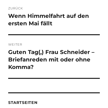
Beitragsnavigation
ZURÜCK
Wenn Himmelfahrt auf den
Vorheriger
Beitrag:
ersten Mai fällt
WEITER
Guten Tag(,) Frau Schneider –
Nächster
Beitrag:
Briefanreden mit oder ohne
Komma?
STARTSEITEN