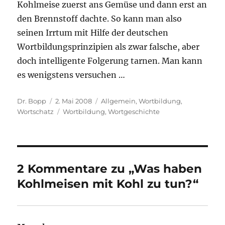
Kohlmeise zuerst ans Gemüse und dann erst an
den Brennstoff dachte. So kann man also
seinen Irrtum mit Hilfe der deutschen
Wortbildungsprinzipien als zwar falsche, aber
doch intelligente Folgerung tarnen. Man kann
es wenigstens versuchen …
Autor
Veröffentlicht
Kategorien
Dr. Bopp
2. Mai 2008
Allgemein
,
Wortbildung
,
am
Schlagwörter
Wortschatz
Wortbildung
,
Wortgeschichte
2 Kommentare zu „Was haben
Kohlmeisen mit Kohl zu tun?“