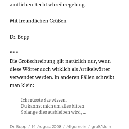
amtlichen Rechtschreibregelung.
Mit freundlichen Grüßen
Dr. Bopp
***
Die Großschreibung gilt natürlich nur, wenn
diese Wörter auch wirklich als Artikelwörter
verwendet werden. In anderen Fällen schreibt
man klein:
Ich müsste
das
wissen.
Du kannst mich um
alles
bitten.
Solange
dies
ausbleiben wird, …
Autor
Veröffentlicht
Kategorien
Schlagwörter
Dr. Bopp
14. August 2008
Allgemein
groß/klein