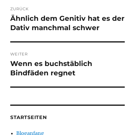
Beitragsnavigation
ZURÜCK
Ähnlich dem Genitiv hat es der
Vorheriger
Beitrag:
Dativ manchmal schwer
WEITER
Wenn es buchstäblich
Nächster
Beitrag:
Bindfäden regnet
STARTSEITEN
Bloganfang