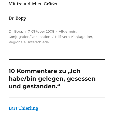
Mit freundlichen Grüßen
Dr. Bopp
Autor
Veröffentlicht
Kategorien
Dr. Bopp
7. Oktober 2008
Allgemein
,
am
Schlagwörter
Konjugation/Deklination
Hilfsverb
,
Konjugation
,
Regionale Unterschiede
10 Kommentare zu „Ich
habe/bin gelegen, gesessen
und gestanden.“
Lars Thierling
sagt: