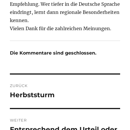
Empfehlung. Wer tiefer in die Deutsche Sprache
eindringt, lernt dann regionale Besonderheiten
kennen.
Vielen Dank für die zahlreichen Meinungen.
Die Kommentare sind geschlossen.
Beitragsnavigation
ZURÜCK
Herbststurm
Vorheriger
Beitrag:
WEITER
Entsprechend dem Urteil oder
Nächster