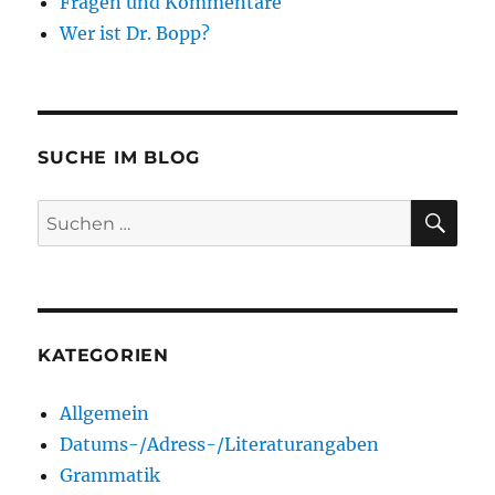
Fragen und Kommentare
Wer ist Dr. Bopp?
SUCHE IM BLOG
SU
Suchen
nach:
KATEGORIEN
Allgemein
Datums-/Adress-/Literaturangaben
Grammatik