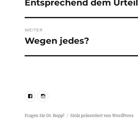
Entsprechend dem Urteil 
Vorheriger
Beitrag:
WEITER
Wegen jedes?
Nächster
Beitrag:
LEO@Facebook
LEO@Instagram
Fragen Sie Dr. Bopp!
Stolz präsentiert von WordPress