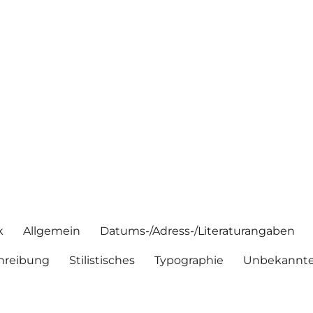
k
Allgemein
Datums-/Adress-/Literaturangaben
hreibung
Stilistisches
Typographie
Unbekannte