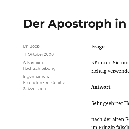
Der Apostroph in
Autor
Dr. Bopp
Frage
Veröffentlicht
11. Oktober 2008
am
Kategorien
Allgemein
,
Könnten Sie mir
Rechtschreibung
richtig verwende
Schlagwörter
Eigennamen
,
Essen/Trinken
,
Genitiv
,
Antwort
Satzzeichen
Sehr geehrter He
nach der alten 
im Prinzip falsc