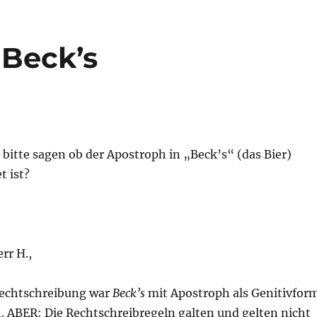
 Beck’s
 bitte sagen ob der Apostroph in „Beck
’
s“ (das Bier)
t ist?
rr H.,
Rechtschreibung war
Beck
’
s
mit Apostroph als Genitivfor
h. ABER: Die Rechtschreibregeln galten und gelten nicht