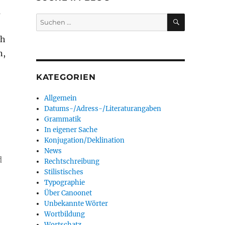
a
SUCHEN
Suchen
nach:
ch
n,
KATEGORIEN
Allgemein
Datums-/Adress-/Literaturangaben
Grammatik
In eigener Sache
Konjugation/Deklination
News
d
Rechtschreibung
Stilistisches
Typographie
Über Canoonet
Unbekannte Wörter
Wortbildung
Wortschatz