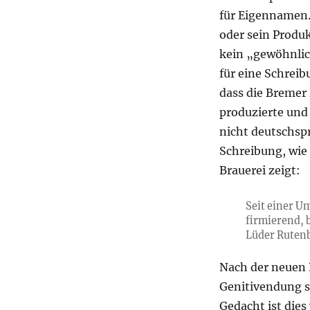
für Eigennamen. 
oder sein Produ
kein „gewöhnlic
für eine Schrei
dass die Bremer 
produzierte und 
nicht deutschspr
Schreibung, wie 
Brauerei zeigt:
Seit einer U
firmierend, 
Lüder Rutenb
Nach der neuen 
Genitivendung s
Gedacht ist die