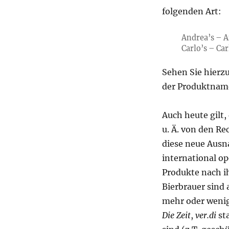
folgenden Art:
Andrea
’
s – 
Carlo
’
s – Car
Sehen Sie hierz
der Produktna
Auch heute gil
u. Ä. von den R
diese neue Ausn
international o
Produkte nach i
Bierbrauer sind 
mehr oder weni
Die Zeit
,
ver.di
st