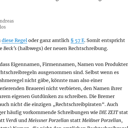
Andreas
los
u
diese Regel
oder ganz amtlich
§ 57 E
. Somit entspricht
me
Beck
’
s
(halbwegs) der neuen Rechtschreibung.
t, dass Eigennamen, Firmennamen, Namen von Produkte
echtschreibregeln ausgenommen sind. Selbst wenn es
ahmeregel nicht gäbe, könnte man also einer
perierenden Brauerei nicht verbieten, den Namen ihrer
hrem eigenen Gutdünken zu schreiben. Die Bremer
auch nicht die einzigen „Rechtschreibpiraten“. Auch
ger häufig vorkommende Schreibungen wie
DIE ZEIT
stat
att
Verdi
und
Meissner Porzellan
statt
Meißner Porzellan
,