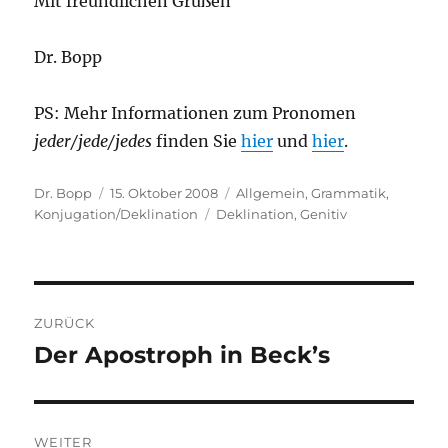
Mit freundlichen Grüßen
Dr. Bopp
PS: Mehr Informationen zum Pronomen
jeder/jede/jedes
finden Sie
hier
und
hier
.
Autor
Veröffentlicht
Kategorien
Dr. Bopp
15. Oktober 2008
Allgemein
,
Grammatik
,
am
Schlagwörter
Konjugation/Deklination
Deklination
,
Genitiv
Beitragsnavigation
ZURÜCK
Der Apostroph in Beck’s
Vorheriger
Beitrag:
WEITER