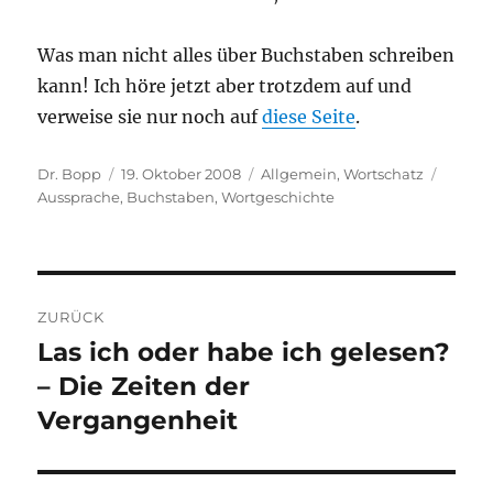
Was man nicht alles über Buchstaben schreiben
kann! Ich höre jetzt aber trotzdem auf und
verweise sie nur noch auf
diese Seite
.
Autor
Veröffentlicht
Kategorien
Schlag
Dr. Bopp
19. Oktober 2008
Allgemein
,
Wortschatz
am
Aussprache
,
Buchstaben
,
Wortgeschichte
Beitragsnavigation
ZURÜCK
Las ich oder habe ich gelesen?
Vorheriger
Beitrag:
– Die Zeiten der
Vergangenheit