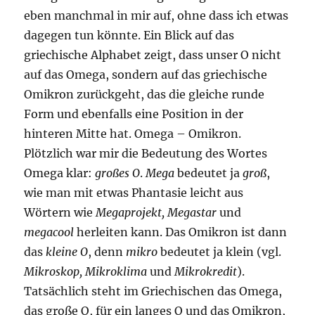
eben manchmal in mir auf, ohne dass ich etwas
dagegen tun könnte. Ein Blick auf das
griechische Alphabet zeigt, dass unser O nicht
auf das Omega, sondern auf das griechische
Omikron zurückgeht, das die gleiche runde
Form und ebenfalls eine Position in der
hinteren Mitte hat. Omega – Omikron.
Plötzlich war mir die Bedeutung des Wortes
Omega klar:
großes O
.
Mega
bedeutet ja
groß
,
wie man mit etwas Phantasie leicht aus
Wörtern wie
Megaprojekt, Megastar
und
megacool
herleiten kann. Das Omikron ist dann
das
kleine O
, denn
mikro
bedeutet ja klein (vgl.
Mikroskop, Mikroklima
und
Mikrokredit
).
Tatsächlich steht im Griechischen das Omega,
das große O, für ein langes O und das Omikron,