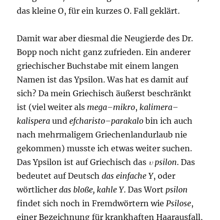
das kleine O, für ein kurzes O. Fall geklärt.
Damit war aber diesmal die Neugierde des Dr.
Bopp noch nicht ganz zufrieden. Ein anderer
griechischer Buchstabe mit einem langen
Namen ist das Ypsilon. Was hat es damit auf
sich? Da mein Griechisch äußerst beschränkt
ist (viel weiter als
mega–mikro
,
kalimera–
kalispera
und
efcharisto–parakalo
bin ich auch
nach mehrmaligem Griechenlandurlaub nie
gekommen) musste ich etwas weiter suchen.
Das Ypsilon ist auf Griechisch das
υ psilon
. Das
bedeutet auf Deutsch
das einfache Y
, oder
wörtlicher
das bloße, kahle Y
. Das Wort
psilon
findet sich noch in Fremdwörtern wie
Psilose
,
einer Bezeichnung für krankhaften Haarausfall,