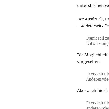
unterstrichen we
Der Ausdruck, u
– andererseits
. 
Damit soll z
Entwicklung 
Die Möglichkeit 
vorgesehen:
Er erzählt n
Anderen wied
Aber auch hier i
Er erzählt n
anderen wied