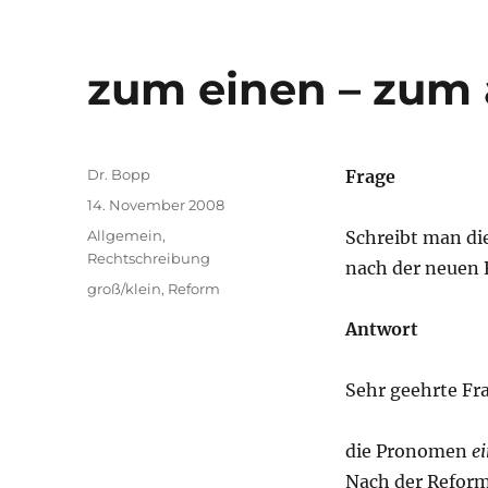
zum einen – zum
Autor
Dr. Bopp
Frage
Veröffentlicht
14. November 2008
am
Kategorien
Allgemein
,
Schreibt man d
Rechtschreibung
nach der neuen
Schlagwörter
groß/klein
,
Reform
Antwort
Sehr geehrte Fra
die Pronomen
e
Nach der Reform