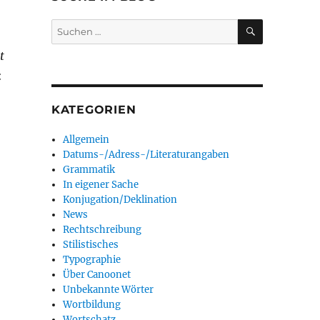
SUCHEN
Suchen
nach:
t
:
KATEGORIEN
Allgemein
Datums-/Adress-/Literaturangaben
Grammatik
In eigener Sache
Konjugation/Deklination
News
Rechtschreibung
Stilistisches
Typographie
Über Canoonet
Unbekannte Wörter
Wortbildung
Wortschatz