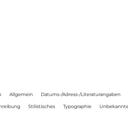
k
Allgemein
Datums-/Adress-/Literaturangaben
hreibung
Stilistisches
Typographie
Unbekannte