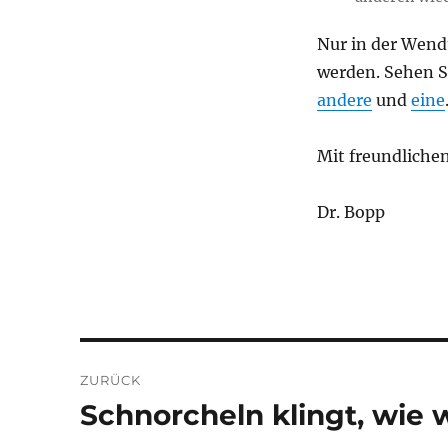
Nur in der Wen
werden. Sehen S
andere
und
eine
Mit freundliche
Dr. Bopp
Beitragsnavigation
ZURÜCK
Schnorcheln klingt, wie 
Vorheriger
Beitrag: