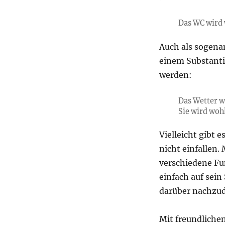
Das WC wird 
Auch als sogen
einem Substant
werden:
Das Wetter 
Sie wird woh
Vielleicht gibt
nicht einfallen. 
verschiedene F
einfach auf sei
darüber nachzud
Mit freundliche