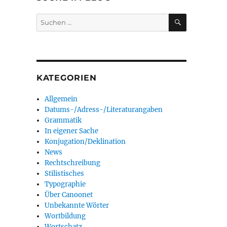
SUCHEN
Suchen
nach:
KATEGORIEN
Allgemein
Datums-/Adress-/Literaturangaben
Grammatik
In eigener Sache
Konjugation/Deklination
News
Rechtschreibung
Stilistisches
Typographie
Über Canoonet
Unbekannte Wörter
Wortbildung
Wortschatz