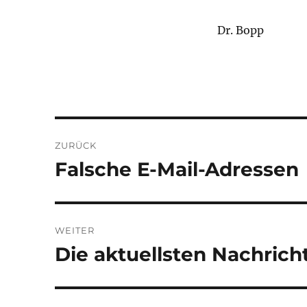
Dr. Bopp
Beitragsnavigation
ZURÜCK
Falsche E-Mail-Adressen
Vorheriger
Beitrag:
WEITER
Die aktuellsten Nachrich
Nächster
Beitrag: