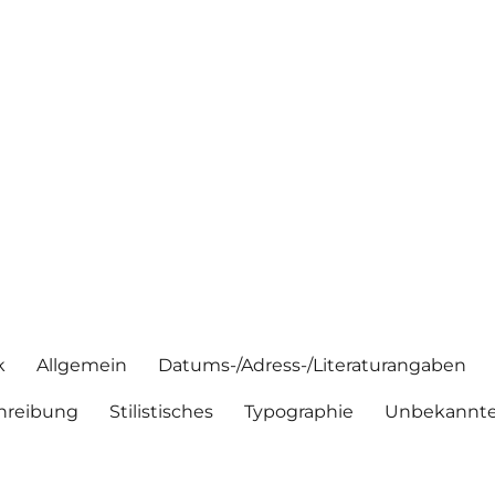
k
Allgemein
Datums-/Adress-/Literaturangaben
hreibung
Stilistisches
Typographie
Unbekannte