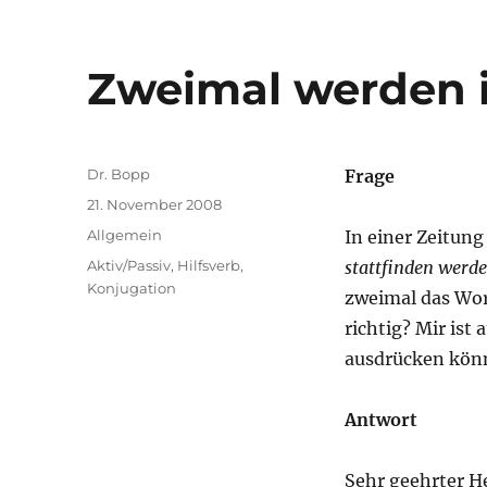
Zweimal werden 
Autor
Dr. Bopp
Frage
Veröffentlicht
21. November 2008
am
Kategorien
Allgemein
In einer Zeitung
Schlagwörter
Aktiv/Passiv
,
Hilfsverb
,
stattfinden werd
Konjugation
zweimal das Wo
richtig? Mir ist
ausdrücken kön
Antwort
Sehr geehrter He