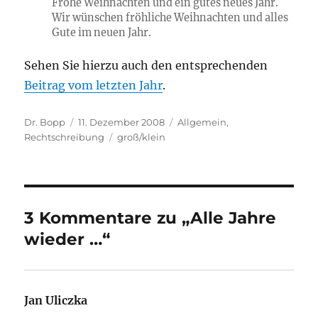
Frohe Weihnachten und ein gutes neues Jahr.
Wir wünschen fröhliche Weihnachten und alles
Gute im neuen Jahr.
Sehen Sie hierzu auch den entsprechenden
Beitrag vom letzten Jahr
.
Autor
Veröffentlicht
Kategorien
Dr. Bopp
11. Dezember 2008
Allgemein
,
am
Schlagwörter
Rechtschreibung
groß/klein
3 Kommentare zu „Alle Jahre
wieder …“
Jan Uliczka
sagt: