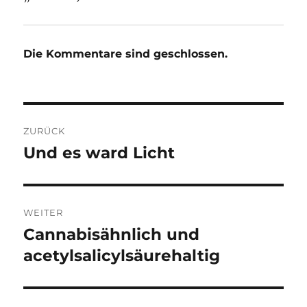
Die Kommentare sind geschlossen.
Beitragsnavigation
ZURÜCK
Und es ward Licht
Vorheriger
Beitrag:
WEITER
Cannabisähnlich und
Nächster
Beitrag:
acetylsalicylsäurehaltig