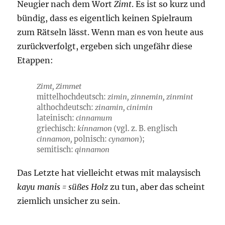
Neugier nach dem Wort
Zimt
. Es ist so kurz und
bündig, dass es eigentlich keinen Spielraum
zum Rätseln lässt. Wenn man es von heute aus
zurückverfolgt, ergeben sich ungefähr diese
Etappen:
Zimt, Zimmet
mittelhochdeutsch:
zimin, zinnemin, zinmint
althochdeutsch:
zinamin, cinimin
lateinisch:
cinnamum
griechisch:
kínnamon
(vgl. z. B. englisch
cinnamon,
polnisch:
cynamon
);
semitisch:
qinnamon
Das Letzte hat vielleicht etwas mit malaysisch
kayu manis = süßes Holz
zu tun, aber das scheint
ziemlich unsicher zu sein.