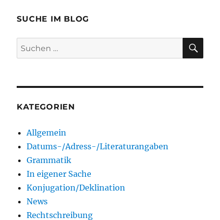
SUCHE IM BLOG
SU
Suchen
nach:
KATEGORIEN
Allgemein
Datums-/Adress-/Literaturangaben
Grammatik
In eigener Sache
Konjugation/Deklination
News
Rechtschreibung