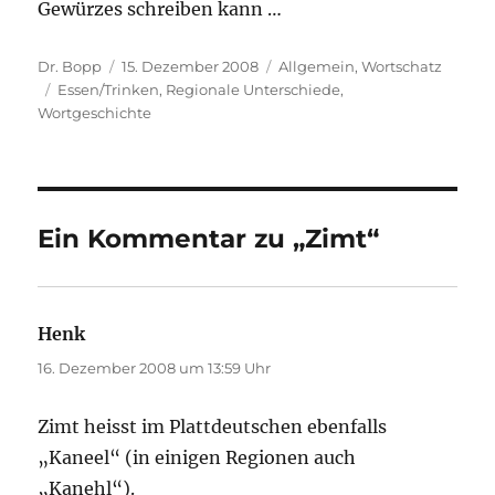
Gewürzes schreiben kann …
Autor
Veröffentlicht
Kategorien
Dr. Bopp
15. Dezember 2008
Allgemein
,
Wortschatz
Schlagwörter
am
Essen/Trinken
,
Regionale Unterschiede
,
Wortgeschichte
Ein Kommentar zu „Zimt“
Henk
sagt:
16. Dezember 2008 um 13:59 Uhr
Zimt heisst im Plattdeutschen ebenfalls
„Kaneel“ (in einigen Regionen auch
„Kanehl“).