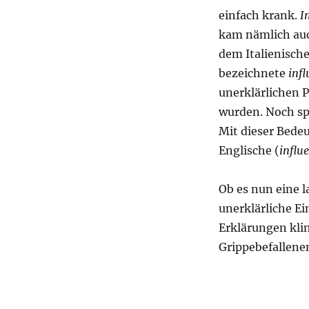
einfach krank.
I
kam nämlich auc
dem Italienisch
bezeichnete
inf
unerklärlichen 
wurden. Noch spä
Mit dieser Bedeu
Englische (
influe
Ob es nun eine la
unerklärliche Ei
Erklärungen klin
Grippebefallene