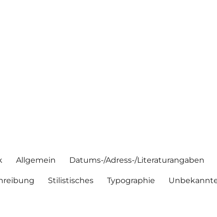
k
Allgemein
Datums-/Adress-/Literaturangaben
hreibung
Stilistisches
Typographie
Unbekannte