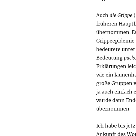
Auch
die Grippe
(
früheren Hauptl
übernommen. Es 
Grippeepidemie 
bedeutete unte
Bedeutung
packe
Erklärungen leic
wie ein launenh
große Gruppen 
ja auch einfach
wurde dann Ende
übernommen.
Ich habe bis jet
Ankunft des Wo