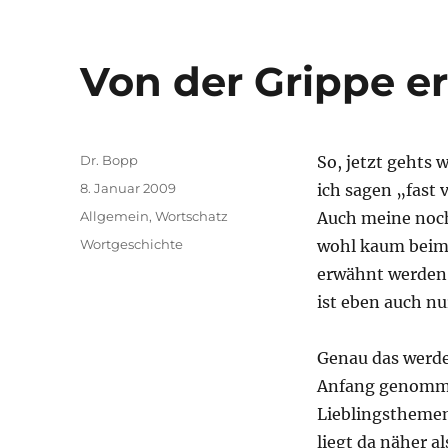
Von der Grippe er
Autor
Dr. Bopp
So, jetzt gehts 
Veröffentlicht
8. Januar 2009
ich sagen „fast 
am
Kategorien
Allgemein
,
Wortschatz
Auch meine noch
Schlagwörter
Wortgeschichte
wohl kaum beim
erwähnt werden,
ist eben auch nu
Genau das werde 
Anfang genommen
Lieblingsthemen
liegt da näher a