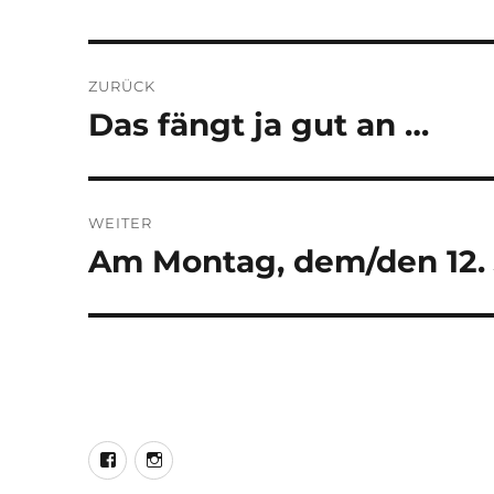
Beitragsnavigation
ZURÜCK
Das fängt ja gut an …
Vorheriger
Beitrag:
WEITER
Am Montag, dem/den 12.
Nächster
Beitrag:
LEO@Facebook
LEO@Instagram