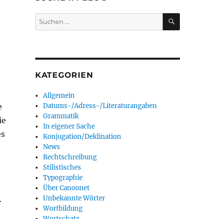
SUCHEN
Suchen
nach:
KATEGORIEN
Allgemein
e
Datums-/Adress-/Literaturangaben
Grammatik
ie
In eigener Sache
es
Konjugation/Deklination
News
Rechtschreibung
Stilistisches
Typographie
Über Canoonet
Unbekannte Wörter
r
Wortbildung
Wortschatz