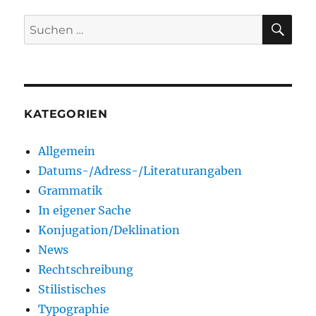
SU
Suchen
nach:
KATEGORIEN
Allgemein
Datums-/Adress-/Literaturangaben
Grammatik
In eigener Sache
Konjugation/Deklination
News
Rechtschreibung
Stilistisches
Typographie