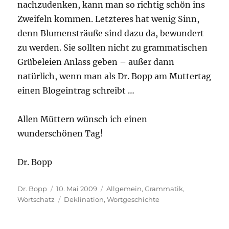
nachzudenken, kann man so richtig schön ins
Zweifeln kommen. Letzteres hat wenig Sinn,
denn Blumensträuße sind dazu da, bewundert
zu werden. Sie sollten nicht zu grammatischen
Grübeleien Anlass geben – außer dann
natürlich, wenn man als Dr. Bopp am Muttertag
einen Blogeintrag schreibt …
Allen Müttern wünsch ich einen
wunderschönen Tag!
Dr. Bopp
Autor
Veröffentlicht
Kategorien
Dr. Bopp
10. Mai 2009
Allgemein
,
Grammatik
,
am
Schlagwörter
Wortschatz
Deklination
,
Wortgeschichte