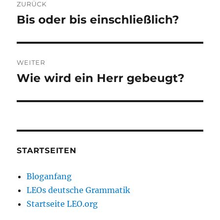
ZURÜCK
Bis oder bis einschließlich?
Vorheriger
Beitrag:
WEITER
Wie wird ein Herr gebeugt?
Nächster
Beitrag:
STARTSEITEN
Bloganfang
LEOs deutsche Grammatik
Startseite LEO.org