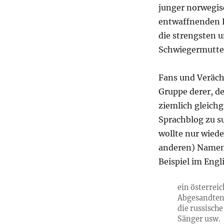
junger norwegis
entwaffnenden L
die strengsten 
Schwiegermutter
Fans und Veräch
Gruppe derer, d
ziemlich gleichgü
Sprachblog zu su
wollte nur wied
anderen) Namen 
Beispiel im Eng
ein österreic
Abgesandten,
die russisch
Sänger usw.