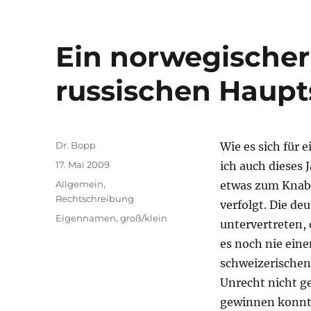
Ein norwegischer
russischen Haupt
Autor
Dr. Bopp
Wie es sich für 
Veröffentlicht
17. Mai 2009
ich auch dieses
am
Kategorien
Allgemein
,
etwas zum Knab
Rechtschreibung
verfolgt. Die d
Schlagwörter
Eigennamen
,
groß/klein
untervertreten, 
es noch nie eine
schweizerischen
Unrecht nicht g
gewinnen konnte