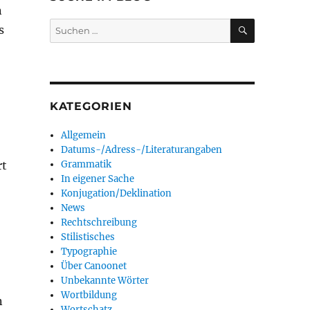
n
SUCHEN
Suchen
s
nach:
KATEGORIEN
Allgemein
Datums-/Adress-/Literaturangaben
rt
Grammatik
In eigener Sache
Konjugation/Deklination
News
Rechtschreibung
Stilistisches
Typographie
Über Canoonet
Unbekannte Wörter
Wortbildung
n
Wortschatz