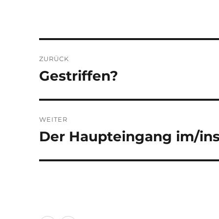
Beitragsnavigation
ZURÜCK
Gestriffen?
Vorheriger
Beitrag:
WEITER
Der Haupteingang im/in
Nächster
Beitrag: