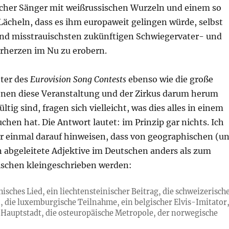
cher Sänger mit weißrussischen Wurzeln und einem so
ächeln, dass es ihm europaweit gelingen würde, selbst
und misstrauischsten zukünftigen Schwiegervater- und
herzen im Nu zu erobern.
ter des
Eurovision Song Contests
ebenso wie die große
enen diese Veranstaltung und der Zirkus darum herum
ltig sind, fragen sich vielleicht, was dies alles in einem
chen hat. Die Antwort lautet: im Prinzip gar nichts. Ich
er einmal darauf hinweisen, dass von geographischen (u
abgeleitete Adjektive im Deutschen anders als zum
lischen kleingeschrieben werden:
hisches Lied, ein liechtensteinischer Beitrag, die schweizerisch
 die luxemburgische Teilnahme, ein belgischer Elvis-Imitator
e Hauptstadt, die osteuropäische Metropole, der norwegische