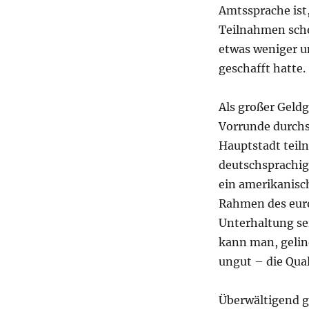
Amtssprache ist,
Teilnahmen scho
etwas weniger un
geschafft hatte.
Als großer Geld
Vorrunde durchs
Hauptstadt teil
deutschsprachige
ein amerikanisc
Rahmen des eur
Unterhaltung se
kann man, gelin
ungut – die Qual
Überwältigend g