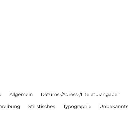
k
Allgemein
Datums-/Adress-/Literaturangaben
hreibung
Stilistisches
Typographie
Unbekannte