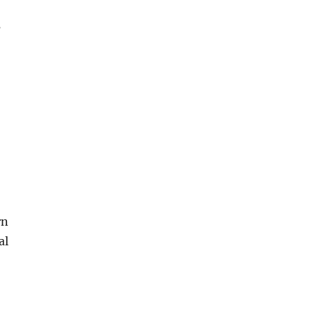
s
rn
al