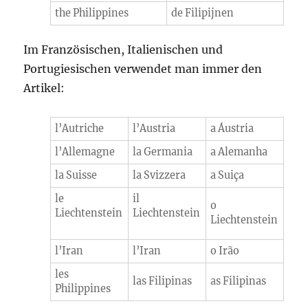
the Philippines
de Filipijnen
Im Französischen, Italienischen und
Portugiesischen verwendet man immer den
Artikel:
l’Autriche
l’Austria
a Áustria
l’Allemagne
la Germania
a Alemanha
la Suisse
la Svizzera
a Suiça
le
il
o
Liechtenstein
Liechtenstein
Liechtenstein
l’Iran
l’Iran
o Irão
les
las Filipinas
as Filipinas
Philippines