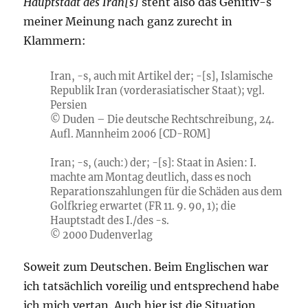
Hauptstadt des Iran[s]
steht also das Genitiv-s
meiner Meinung nach ganz zurecht in
Klammern:
Iran, -s, auch mit Artikel der; -[s], Islamische
Republik Iran (vorderasiatischer Staat); vgl.
Persien
© Duden – Die deutsche Rechtschreibung, 24.
Aufl. Mannheim 2006 [CD-ROM]
Iran; -s, (auch:) der; -[s]: Staat in Asien: I.
machte am Montag deutlich, dass es noch
Reparationszahlungen für die Schäden aus dem
Golfkrieg erwartet (FR 11. 9. 90, 1); die
Hauptstadt des I./des -s.
© 2000 Dudenverlag
Soweit zum Deutschen. Beim Englischen war
ich tatsächlich voreilig und entsprechend habe
ich mich vertan. Auch hier ist die Situation