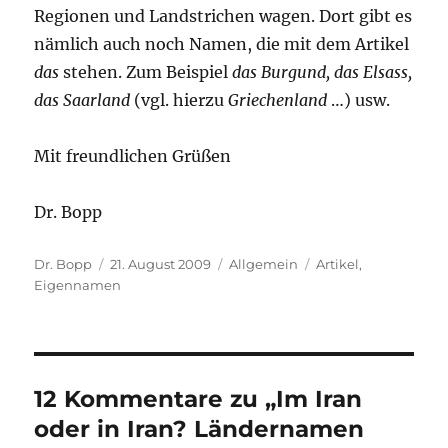
Regionen und Landstrichen wagen. Dort gibt es
nämlich auch noch Namen, die mit dem Artikel
das
stehen. Zum Beispiel
das Burgund, das Elsass,
das Saarland
(vgl. hierzu
Griechenland
…) usw.
Mit freundlichen Grüßen
Dr. Bopp
Autor
Veröffentlicht
Kategorien
Schlagwörter
Dr. Bopp
21. August 2009
Allgemein
Artikel
,
am
Eigennamen
12 Kommentare zu „Im Iran
oder in Iran? Ländernamen