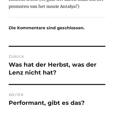
promoten van het mooie Antalya?)
Die Kommentare sind geschlossen.
Beitragsnavigation
ZURÜCK
Was hat der Herbst, was der
Vorheriger
Beitrag:
Lenz nicht hat?
WEITER
Performant, gibt es das?
Nächster
Beitrag: