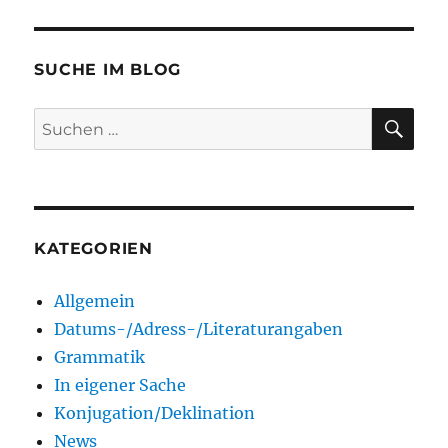
SUCHE IM BLOG
SU
Suchen
nach:
KATEGORIEN
Allgemein
Datums-/Adress-/Literaturangaben
Grammatik
In eigener Sache
Konjugation/Deklination
News