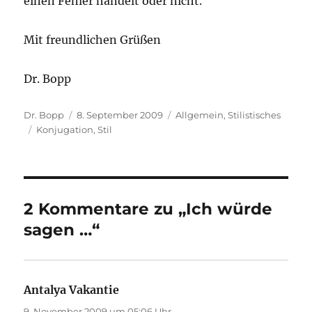
einen Fehler handelt oder nicht.
Mit freundlichen Grüßen
Dr. Bopp
Autor
Veröffentlicht
Kategorien
Dr. Bopp
8. September 2009
Allgemein
,
Stilistisches
Schlagwörter
am
Konjugation
,
Stil
2 Kommentare zu „Ich würde
sagen …“
Antalya Vakantie
sagt:
9. November 2009 um 05:06 Uhr