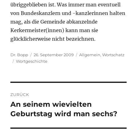
übriggeblieben ist. Was immer man eventuell
von Bundeskanzlern und -kanzlerinnen halten
mag, als die Gemeinde abkanzelnde
Kerkermeister(innen) kann man sie
glücklicherweise nicht bezeichnen.
Autor
Veröffentlicht
Kategorien
Dr. Bopp
26. September 2009
Allgemein
,
Wortschatz
Schlagwörter
am
Wortgeschichte
Beitragsnavigation
ZURÜCK
An seinem wievielten
Vorheriger
Beitrag:
Geburtstag wird man sechs?