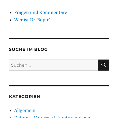
Fragen und Kommentare
Wer ist Dr. Bopp?
SUCHE IM BLOG
SU
Suchen
nach:
KATEGORIEN
Allgemein
Datums-/Adress-/Literaturangaben