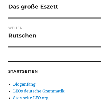
Das große Eszett
Vorheriger
Beitrag:
WEITER
Rutschen
Nächster
Beitrag:
STARTSEITEN
Bloganfang
LEOs deutsche Grammatik
Startseite LEO.org