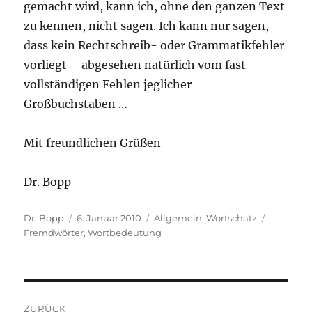
gemacht wird, kann ich, ohne den ganzen Text
zu kennen, nicht sagen. Ich kann nur sagen,
dass kein Rechtschreib- oder Grammatikfehler
vorliegt – abgesehen natürlich vom fast
vollständigen Fehlen jeglicher
Großbuchstaben …
Mit freundlichen Grüßen
Dr. Bopp
Autor
Veröffentlicht
Kategorien
Schlagwö
Dr. Bopp
6. Januar 2010
Allgemein
,
Wortschatz
am
Fremdwörter
,
Wortbedeutung
Beitragsnavigation
ZURÜCK