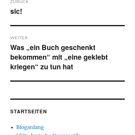
ZURÜCK
sic!
Vorheriger
Beitrag:
WEITER
Was „ein Buch geschenkt
Nächster
bekommen“ mit „eine geklebt
Beitrag:
kriegen“ zu tun hat
STARTSEITEN
Bloganfang