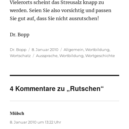
Vielerorts scheint das Streusalz knapp zu
werden. Seien Sie also vorsichtig und passen
Sie gut auf, dass Sie nicht ausrutschen!
Dr. Bopp
Autor
Veröffentlicht
Kategorien
Dr. Bopp
8. Januar 2010
Allgemein
,
Wortbildung
,
am
Schlagwörter
Wortschatz
Aussprache
,
Wortbildung
,
Wortgeschichte
4 Kommentare zu „Rutschen“
Mülsch
sagt:
8. Januar 2010 um 13:22 Uhr