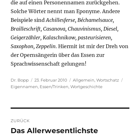
die auf einen Personennamen zurückgehen.
Solche Wörter nennt man Eponyme. Andere
Beispiele sind
Achillesferse, Béchamelsauce,
Brailleschrift, Casanova, Chauvinismus, Diesel,
Geigerzähler, Kalaschnikow, pasteurisieren,
Saxophon, Zeppelin
. Hiermit ist mir der Dreh von
der Opernsängerin über das Essen zur
Sprachwissenschaft gelungen!
Autor
Veröffentlicht
Kategorien
Schlag
Dr. Bopp
23. Februar 2010
Allgemein
,
Wortschatz
am
Eigennamen
,
Essen/Trinken
,
Wortgeschichte
Beitragsnavigation
ZURÜCK
Das Allerwesentlichste
Vorheriger
Beitrag: