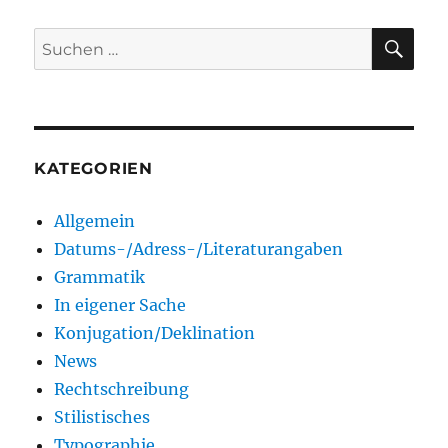
SU
Suchen
nach:
KATEGORIEN
Allgemein
Datums-/Adress-/Literaturangaben
Grammatik
In eigener Sache
Konjugation/Deklination
News
Rechtschreibung
Stilistisches
Typographie