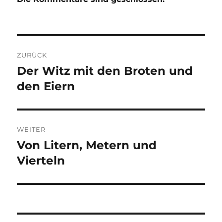
Beitragsnavigation
ZURÜCK
Der Witz mit den Broten und
Vorheriger
Beitrag:
den Eiern
WEITER
Von Litern, Metern und
Nächster
Beitrag:
Vierteln