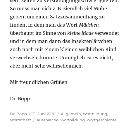
sehr selten zu Verständigungsschwierigkeiten.
So muss man sich z. B. ziemlich viel Mühe
geben, um einen Satzzusammenhang zu
finden, in dem man das Wort
Mädchen
überhaupt im Sinne von
kleine Made
verwendet
und in dem man dann das Insektenlärvchen
auch noch mit einem kleinen weiblichen Kind
verwechseln könnte. Unmöglich ist es nicht,
aber nicht sehr wahrscheinlich.
Mit freundlichen Grüßen
Dr. Bopp
Autor
Veröffentlicht
Kategorien
Dr. Bopp
21. Juni 2010
Allgemein
,
Wortbildung
,
am
Schlagwörter
Wortschatz
Aussprache
,
Wortbildung
,
Wortgeschichte