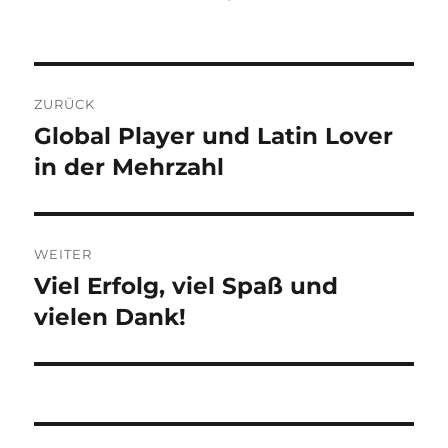
Beitragsnavigation
ZURÜCK
Global Player und Latin Lover
Vorheriger
Beitrag:
in der Mehrzahl
WEITER
Viel Erfolg, viel Spaß und
Nächster
Beitrag:
vielen Dank!