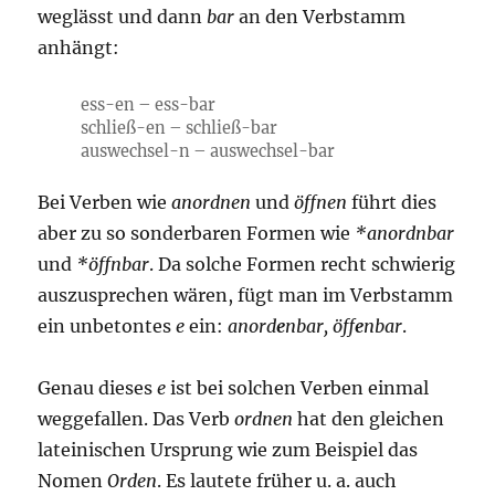
weglässt und dann
bar
an den Verbstamm
anhängt:
ess-en – ess-bar
schließ-en – schließ-bar
auswechsel-n – auswechsel-bar
Bei Verben wie
anordnen
und
öffnen
führt dies
aber zu so sonderbaren Formen wie
*anordnbar
und
*öffnbar
. Da solche Formen recht schwierig
auszusprechen wären, fügt man im Verbstamm
ein unbetontes
e
ein:
anord
e
nbar, öff
e
nbar
.
Genau dieses
e
ist bei solchen Verben einmal
weggefallen. Das Verb
ordnen
hat den gleichen
lateinischen Ursprung wie zum Beispiel das
Nomen
Orden
. Es lautete früher u. a. auch