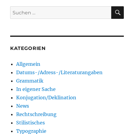
SU
Suchen
nach:
KATEGORIEN
Allgemein
Datums-/Adress-/Literaturangaben
Grammatik
In eigener Sache
Konjugation/Deklination
News
Rechtschreibung
Stilistisches
Typographie