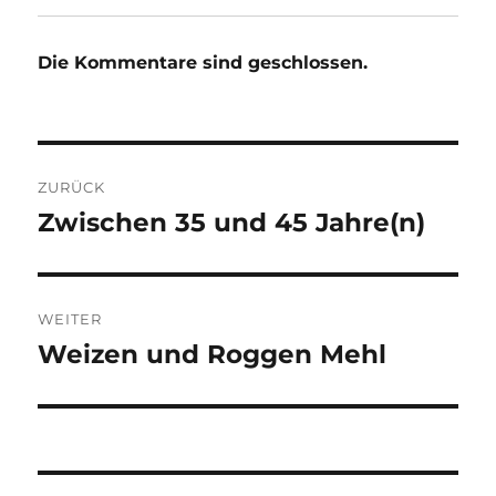
Die Kommentare sind geschlossen.
Beitragsnavigation
ZURÜCK
Zwischen 35 und 45 Jahre(n)
Vorheriger
Beitrag:
WEITER
Weizen und Roggen Mehl
Nächster
Beitrag: