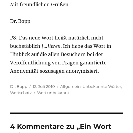
Mit freundlichen Grüßen
Dr. Bopp
PS: Das neue Wort heißt natürlich nicht
buchstäblich
[…]ieren
. Ich habe das Wort in
Hinblick auf die allen Besuchern bei der
Veröffentlichung von Fragen garantierte
Anonymität sozusagen anonymisiert.
Autor
Veröffentlicht
Kategorien
Dr. Bopp
12. Juli 2010
Allgemein
,
Unbekannte Wörter
,
am
Schlagwörter
Wortschatz
Wort unbekannt
4 Kommentare zu „Ein Wort