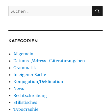
SU
Suchen
nach:
KATEGORIEN
Allgemein
Datums-/Adress-/Literaturangaben
Grammatik
In eigener Sache
Konjugation/Deklination
News
Rechtschreibung
Stilistisches
Typographie