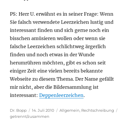
PS: Herr U. erwähnt es in seiner Frage: Wenn
Sie falsch verwendete Leerzeichen lustig und
interessant finden und sich gerne noch ein
bisschen amüsieren wollen oder wenn sie
falsche Leerzeichen schlichtweg ärgerlich
finden und noch etwas in der Wunde
herumrühren möchten, gibt es schon seit
einiger Zeit eine vielen bereits bekannte
Webseite zu diesem Thema. Der Name gefällt
mir nicht, aber die Bildersammlung ist
interessant:
Deppenleerzeichen
.
Autor
Veröffentlicht
Kategorien
Schla
Dr. Bopp
14. Juli 2010
Allgemein
,
Rechtschreibung
am
getrennt/zusammen