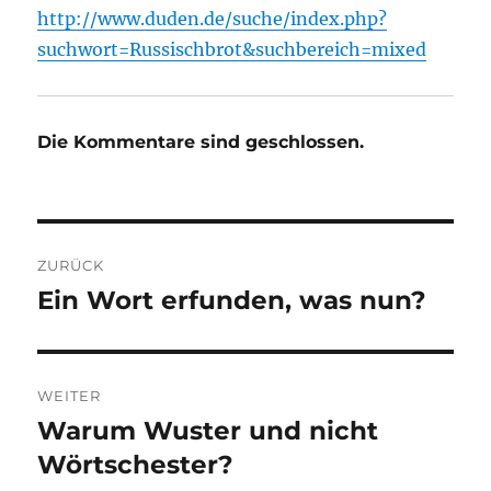
http://www.duden.de/suche/index.php?
suchwort=Russischbrot&suchbereich=mixed
Die Kommentare sind geschlossen.
Beitragsnavigation
ZURÜCK
Ein Wort erfunden, was nun?
Vorheriger
Beitrag:
WEITER
Warum Wuster und nicht
Nächster
Beitrag:
Wörtschester?