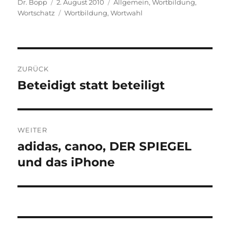
Autor
Veröffentlicht
Kategorien
Dr. Bopp
2. August 2010
Allgemein
,
Wortbildung
,
am
Schlagwörter
Wortschatz
Wortbildung
,
Wortwahl
Beitragsnavigation
ZURÜCK
Beteidigt statt beteiligt
Vorheriger
Beitrag:
WEITER
adidas, canoo, DER SPIEGEL
Nächster
Beitrag:
und das iPhone