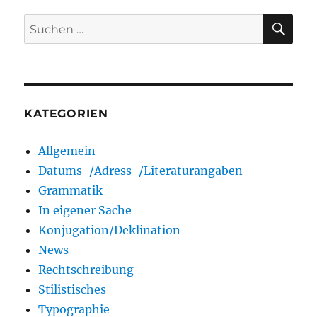
SU
Suchen
nach:
KATEGORIEN
Allgemein
Datums-/Adress-/Literaturangaben
Grammatik
In eigener Sache
Konjugation/Deklination
News
Rechtschreibung
Stilistisches
Typographie