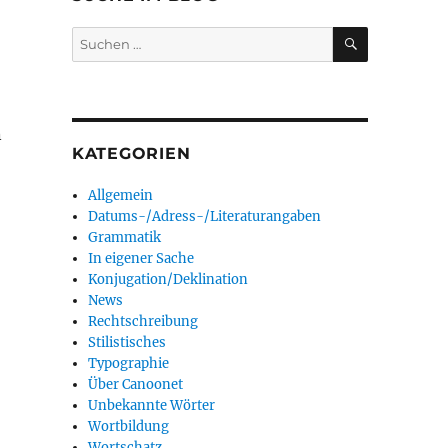
SUCHEN
:
Suchen
nach:
n
KATEGORIEN
Allgemein
Datums-/Adress-/Literaturangaben
Grammatik
In eigener Sache
Konjugation/Deklination
News
Rechtschreibung
Stilistisches
Typographie
Über Canoonet
Unbekannte Wörter
Wortbildung
Wortschatz