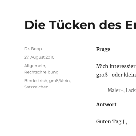
Die Tücken des E
Autor
Dr. Bopp
Frage
Veröffentlicht
27. August 2010
am
Kategorien
Allgemein
,
Mich interessier
Rechtschreibung
groß- oder klei
Schlagwörter
Bindestrich
,
groß/klein
,
Satzzeichen
Maler-, Lac
Antwort
Guten Tag J.,