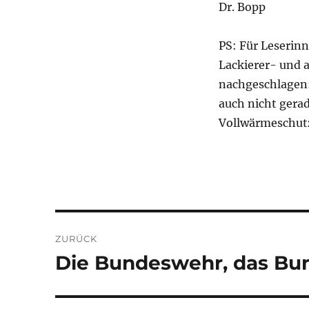
Dr. Bopp
PS: Für Leserinn
Lackierer- und a
nachgeschlagen
auch nicht gerad
Vollwärmeschutz
Beitragsnavigation
ZURÜCK
Die Bundeswehr, das Bu
Vorheriger
Beitrag: