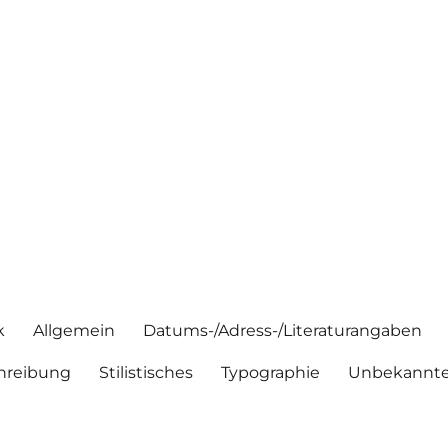
k
Allgemein
Datums-/Adress-/Literaturangaben
hreibung
Stilistisches
Typographie
Unbekannte