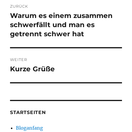
Beitragsnavigation
ZURÜCK
Warum es einem zusammen
Vorheriger
Beitrag:
schwerfällt und man es
getrennt schwer hat
WEITER
Kurze Grüße
Nächster
Beitrag:
STARTSEITEN
Bloganfang