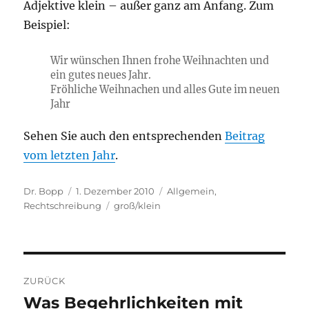
Adjektive klein – außer ganz am Anfang. Zum
Beispiel:
Wir wünschen Ihnen frohe Weihnachten und
ein gutes neues Jahr.
Fröhliche Weihnachen und alles Gute im neuen
Jahr
Sehen Sie auch den entsprechenden
Beitrag
vom letzten Jahr
.
Autor
Veröffentlicht
Kategorien
Dr. Bopp
1. Dezember 2010
Allgemein
,
am
Schlagwörter
Rechtschreibung
groß/klein
Beitragsnavigation
ZURÜCK
Was Begehrlichkeiten mit
Vorheriger