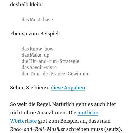
deshalb klein:
das Must-have
Ebenso zum Beispiel:
das Know-
h
ow
das Make-
u
p
die Hit-
a
nd-
r
un-Strategie
das Savoir-
v
ivre
der Tour-
d
e-France-Gewinner
Sehen Sie hierzu
diese Angaben
.
So weit die Regel. Natürlich geht es auch hier
nicht ohne Ausnahmen: Die
amtliche
Wörterliste
gibt zum Beispiel an, dass man
Rock-and-
R
oll-Musiker
schreiben muss (seufz).