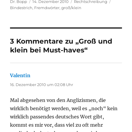
Autor
Veröffentlicht
Kategorien
Schlagwör
Dr. Bopp
14. Dezember 2010
Rechtschreibung
am
Bindestrich
,
Fremdwörter
,
groß/klein
3 Kommentare zu „Groß und
klein bei Must-haves“
Valentin
sagt:
16. Dezember 2010 um 02:08 Uhr
Mal abgesehen von den Anglizismen, die
wirklich benötigt werden, weil es „noch“ kein
wirklich passendes deutsches Wort gibt,
kommt es mir vor, dass viel zu oft mehr