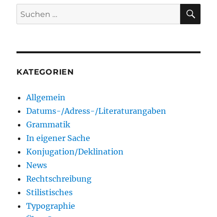
SU
Suchen
nach:
KATEGORIEN
Allgemein
Datums-/Adress-/Literaturangaben
Grammatik
In eigener Sache
Konjugation/Deklination
News
Rechtschreibung
Stilistisches
Typographie