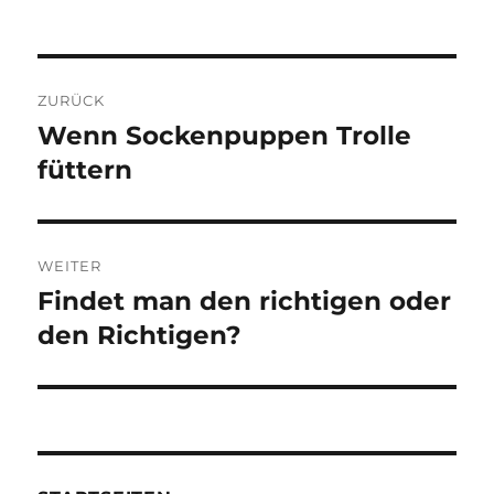
Beitragsnavigation
ZURÜCK
Wenn Sockenpuppen Trolle
Vorheriger
Beitrag:
füttern
WEITER
Findet man den richtigen oder
Nächster
Beitrag:
den Richtigen?