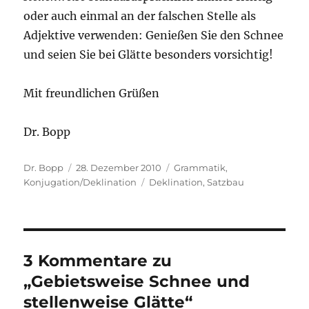
oder auch einmal an der falschen Stelle als
Adjektive verwenden: Genießen Sie den Schnee
und seien Sie bei Glätte besonders vorsichtig!
Mit freundlichen Grüßen
Dr. Bopp
Autor
Veröffentlicht
Kategorien
Dr. Bopp
28. Dezember 2010
Grammatik
,
am
Schlagwörter
Konjugation/Deklination
Deklination
,
Satzbau
3 Kommentare zu
„Gebietsweise Schnee und
stellenweise Glätte“