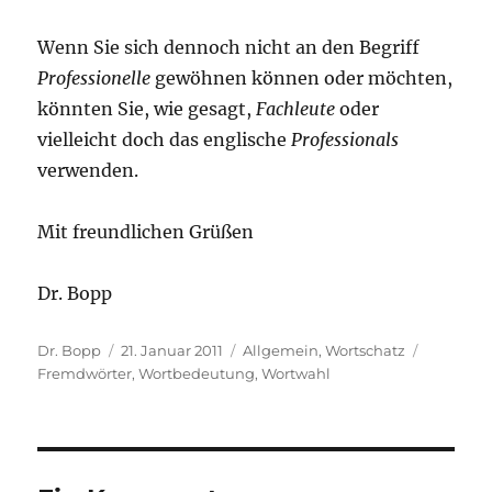
Wenn Sie sich dennoch nicht an den Begriff
Professionelle
gewöhnen können oder möchten,
könnten Sie, wie gesagt,
Fachleute
oder
vielleicht doch das englische
Professionals
verwenden.
Mit freundlichen Grüßen
Dr. Bopp
Autor
Veröffentlicht
Kategorien
Schlagwö
Dr. Bopp
21. Januar 2011
Allgemein
,
Wortschatz
am
Fremdwörter
,
Wortbedeutung
,
Wortwahl