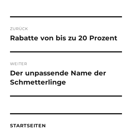
Beitragsnavigation
ZURÜCK
Rabatte von bis zu 20 Prozent
Vorheriger
Beitrag:
WEITER
Der unpassende Name der
Nächster
Beitrag:
Schmetterlinge
STARTSEITEN