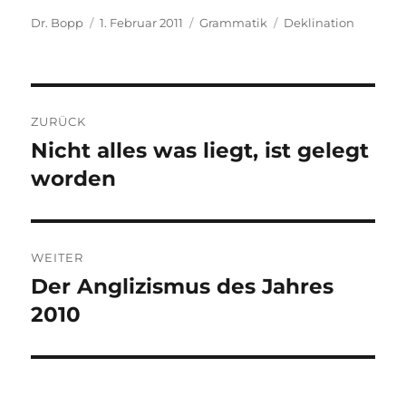
Autor
Veröffentlicht
Kategorien
Schlagwörter
Dr. Bopp
1. Februar 2011
Grammatik
Deklination
am
Beitragsnavigation
ZURÜCK
Nicht alles was liegt, ist gelegt
Vorheriger
Beitrag:
worden
WEITER
Der Anglizismus des Jahres
Nächster
Beitrag:
2010