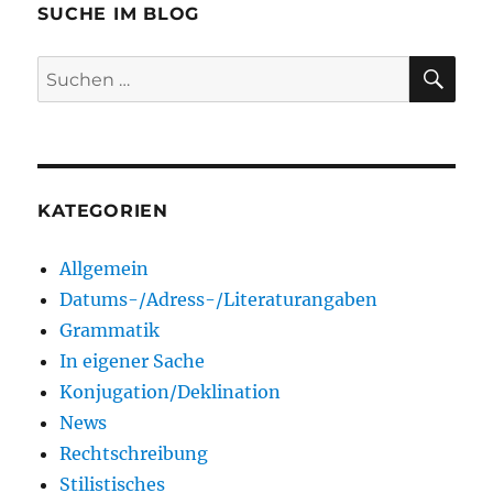
SUCHE IM BLOG
SU
Suchen
nach:
KATEGORIEN
Allgemein
Datums-/Adress-/Literaturangaben
Grammatik
In eigener Sache
Konjugation/Deklination
News
Rechtschreibung
Stilistisches