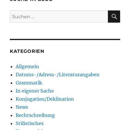
SU
Suchen
nach:
KATEGORIEN
Allgemein
Datums-/Adress-/Literaturangaben
Grammatik
In eigener Sache
Konjugation/Deklination
News
Rechtschreibung
Stilistisches