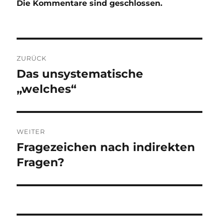
Die Kommentare sind geschlossen.
Beitragsnavigation
ZURÜCK
Das unsystematische
Vorheriger
Beitrag:
„welches“
WEITER
Fragezeichen nach indirekten
Nächster
Beitrag:
Fragen?